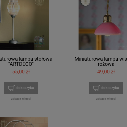
aturowa lampa stołowa
Miniaturowa lampa wi
"ARTDECO"
różowa
55,00 zł
49,00 zł
do koszyka
do koszyka
zobacz więcej
zobacz więcej