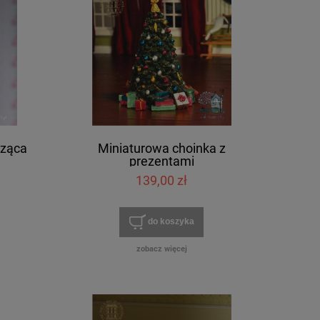
sząca
Miniaturowa choinka z
prezentami
139,00 zł
do koszyka
zobacz więcej