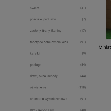
(41)
święta
(7)
pościele, poduszki
(17)
zasłony, firany, tkaniny
(91)
tapety do domków dla lalek
Minia
(9)
kafelki
(84)
podłoga
(44)
drzwi, okna, schody
(118)
oświetlenie
(91)
akcesoria wykończeniowe
(40)
DIY - zrób to sam