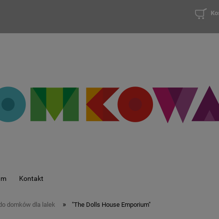
Ko
am
Kontakt
»
nie do domków dla lalek
"The Dolls House Emporium"