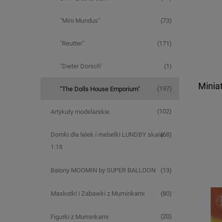
(73)
"Mini Mundus"
(171)
"Reutter"
(1)
"Dieter Dorsch"
Minia
(197)
"The Dolls House Emporium"
(102)
Artykuły modelarskie
(68)
Domki dla lalek i mebelki LUNDBY skala
1:18
(13)
Balony MOOMIN by SUPER BALLOON
(80)
Maskotki i Zabawki z Muminkami
(20)
Figurki z Muminkami