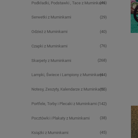
(46)
Podkładki, Podstawki , Tace z Muminkami
(29)
Serwetki z Muminkami
(40)
Odzież z Muminkami
(76)
Czapki z Muminkami
(268)
Skarpety z Muminkami
(44)
Lampki, Świece i Lampiony z Muminkami
(55)
Notesy, Zeszyty, Kalendarze z Muminkami
(142)
Portfele, Torby i Plecaki z Muminkami
(38)
Pocztówki i Plakaty z Muminkami
(45)
Książki z Muminkami