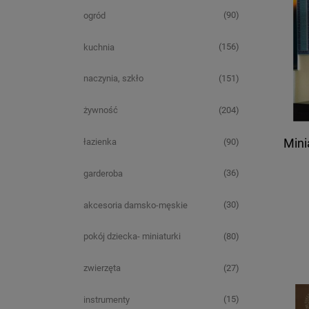
(90)
ogród
(156)
kuchnia
(151)
naczynia, szkło
(204)
żywność
(90)
łazienka
Mini
(36)
garderoba
(30)
akcesoria damsko-męskie
(80)
pokój dziecka- miniaturki
(27)
zwierzęta
(15)
instrumenty