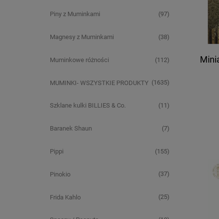
(97)
Piny z Muminkami
(38)
Magnesy z Muminkami
Mini
(112)
Muminkowe różności
(1635)
MUMINKI- WSZYSTKIE PRODUKTY
(11)
Szklane kulki BILLIES & Co.
(7)
Baranek Shaun
(155)
Pippi
(37)
Pinokio
(25)
Frida Kahlo