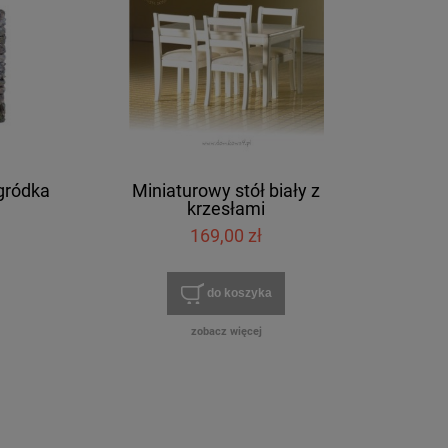
gródka
Miniaturowy stół biały z
krzesłami
169,00 zł
do koszyka
zobacz więcej