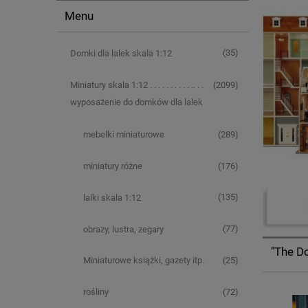
Menu
(35)
Domki dla lalek skala 1:12
(2099)
Miniatury skala 1:12 . . . . . . . . . . .. . .
wyposażenie do domków dla lalek
(289)
mebelki miniaturowe
(176)
miniatury różne
(135)
lalki skala 1:12
(77)
obrazy, lustra, zegary
"The D
(25)
Miniaturowe książki, gazety itp.
(72)
rośliny