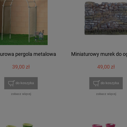
turowa pergola metalowa
Miniaturowy murek do o
39,00 zł
49,00 zł
do koszyka
do koszyka
zobacz więcej
zobacz więcej