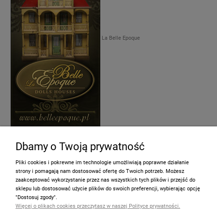
La Belle Epoque
Strona powstała z chęci dzielenia się domkową pasją i wiedzą. Chciałabym
Dbamy o Twoją prywatność
zachęcić Was do zapoznania się z fascynującym Światem Domków dla Lalek,
zainspirować do budowania, urządzania i kolekcjonowania miniatur. Aneta Popiel
Pliki cookies i pokrewne im technologie umożliwiają poprawne działanie
Machnicka
strony i pomagają nam dostosować ofertę do Twoich potrzeb. Możesz
zaakceptować wykorzystanie przez nas wszystkich tych plików i przejść do
sklepu lub dostosować użycie plików do swoich preferencji, wybierając opcję
Informacje
"Dostosuj zgody".
Więcej o plikach cookies przeczytasz w naszej Polityce prywatności.
Pomoc