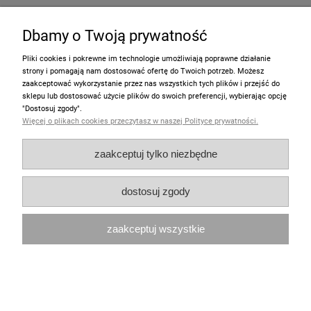
Moje konto
Dbamy o Twoją prywatność
Pliki cookies i pokrewne im technologie umożliwiają poprawne działanie
Zakupy
strony i pomagają nam dostosować ofertę do Twoich potrzeb. Możesz
zaakceptować wykorzystanie przez nas wszystkich tych plików i przejść do
Polecamy
sklepu lub dostosować użycie plików do swoich preferencji, wybierając opcję
"Dostosuj zgody".
Więcej o plikach cookies przeczytasz w naszej Polityce prywatności.
pokaż pełną wersję strony
zaakceptuj tylko niezbędne
Sklep internetowy Shoper.pl
dostosuj zgody
zaakceptuj wszystkie