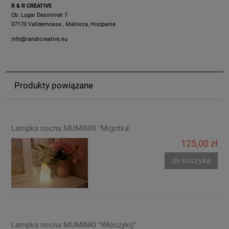
R & R CREATIVE
Cb. Lugar Desiminat 7
07170 Valldemossa , Mallorca, Hiszpania
info@randrcreative.eu
Produkty powiązane
Lampka nocna MUMINKI "Migotka"
125,00 zł
do koszyka
Lampka nocna MUMINKI "Włóczykij"