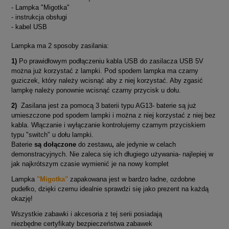
- Lampka "Migotka"
- instrukcja obsługi
- kabel USB
Lampka ma 2 sposoby zasilania:
1)
Po prawidłowym podłączeniu kabla USB do zasilacza USB 5V
można już korzystać z lampki. Pod spodem lampka ma czarny
guziczek, który należy wcisnąć aby z niej korzystać. Aby zgasić
lampkę należy ponownie wcisnąć czarny przycisk u dołu.
2)
Zasilana jest za pomocą 3 baterii typu AG13- baterie są już
umieszczone pod spodem lampki i można z niej korzystać z niej bez
kabla. Włączanie i wyłączanie kontrolujemy czarnym przyciskiem
typu "switch" u dołu lampki.
Baterie
są dołączone
do zestawu
,
ale jedynie w celach
demonstracyjnych. Nie zaleca się ich długiego używania- najlepiej w
jak najkrótszym czasie wymienić je na nowy komplet
Lampka
"Migotka"
zapakowana jest w bardzo ładne, ozdobne
pudełko, dzięki czemu idealnie sprawdzi się jako prezent na każdą
okazję!
Wszystkie zabawki i akcesoria z tej serii posiadają
niezbędne certyfikaty bezpieczeństwa zabawek