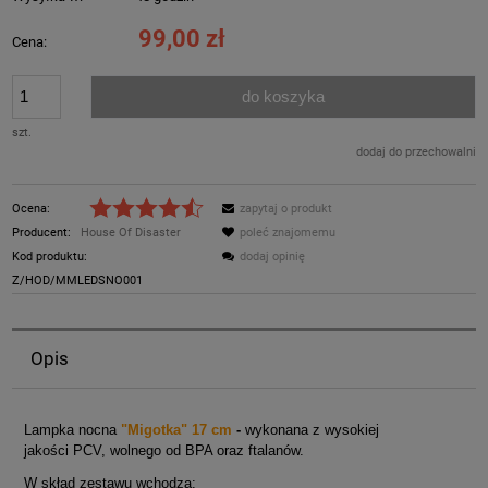
99,00 zł
Cena:
do koszyka
szt.
dodaj do przechowalni
Ocena:
zapytaj o produkt
Producent:
House Of Disaster
poleć znajomemu
Kod produktu:
dodaj opinię
Z/HOD/MMLEDSNO001
Opis
Lampka nocna
"Migotka" 17 cm
-
wykonana z wysokiej
jakości PCV, wolnego od BPA oraz ftalanów.
W skład zestawu wchodzą: