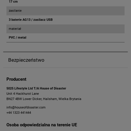
17 cm
zasilanie
3 baterie AG13 / zasilacz USB
materiał
PVC / metal
Bezpieczeństwo
Producent
5025 Lifestyle Ltd T/A House of Disaster
Unit 4 Hackhurst Lane
BN27 4BW Lower Dicker, Hailsham, Wielka Brytania
info@houseofdisaster.com
+44 1323 441444
Osoba odpowiedzialna na terenie UE