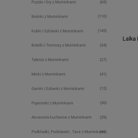
(65)
Puzzle i Gry z Muminkami
(110)
Breloki z Muminkami
(145)
Kubki i Szklanki z Muminkami
Lalka
(34)
Butelki i Termosy z Muminkami
(27)
Talerze z Muminkami
(41)
Miski z Muminkami
(12)
Garnki i Dzbanki z Muminkami
(30)
Pojemniki z Muminkami
(29)
Akcesoria kuchenne z Muminkami
(46)
Podkładki, Podstawki , Tace z Muminkami