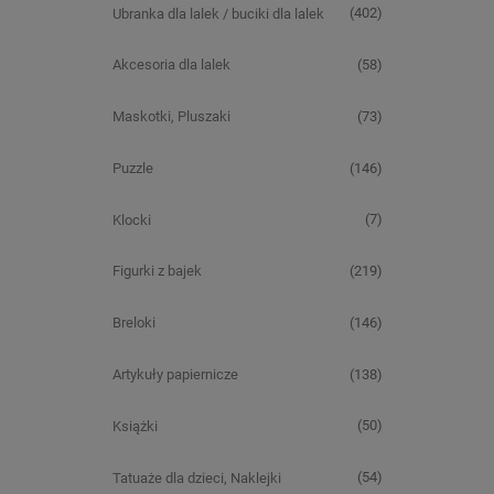
(402)
Ubranka dla lalek / buciki dla lalek
(58)
Akcesoria dla lalek
(73)
Maskotki, Pluszaki
(146)
Puzzle
(7)
Klocki
(219)
Figurki z bajek
(146)
Breloki
(138)
Artykuły papiernicze
(50)
Książki
(54)
Tatuaże dla dzieci, Naklejki