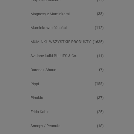
(38)
Magnesy z Muminkami
(112)
Muminkowe różności
(1635)
MUMINKI- WSZYSTKIE PRODUKTY
(11)
Szklane kulki BILLIES & Co.
(7)
Baranek Shaun
(155)
Pippi
(37)
Pinokio
(25)
Frida Kahlo
(18)
Snoopy / Peanuts