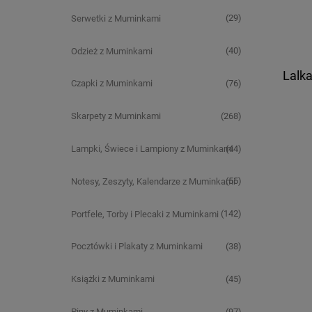
(29)
Serwetki z Muminkami
(40)
Odzież z Muminkami
Lalk
(76)
Czapki z Muminkami
(268)
Skarpety z Muminkami
(44)
Lampki, Świece i Lampiony z Muminkami
(55)
Notesy, Zeszyty, Kalendarze z Muminkami
(142)
Portfele, Torby i Plecaki z Muminkami
(38)
Pocztówki i Plakaty z Muminkami
(45)
Książki z Muminkami
(97)
Piny z Muminkami