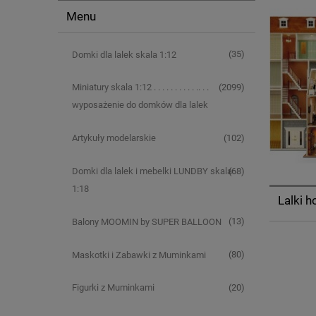
Menu
(35)
Domki dla lalek skala 1:12
(2099)
Miniatury skala 1:12 . . . . . . . . . . .. . .
wyposażenie do domków dla lalek
(102)
Artykuły modelarskie
(68)
Domki dla lalek i mebelki LUNDBY skala
1:18
Lalki h
(13)
Balony MOOMIN by SUPER BALLOON
(80)
Maskotki i Zabawki z Muminkami
(20)
Figurki z Muminkami