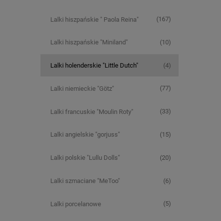
(167)
Lalki hiszpańskie " Paola Reina"
(10)
Lalki hiszpańskie "Miniland"
(4)
Lalki holenderskie "Little Dutch"
(77)
Lalki niemieckie "Götz"
(33)
Lalki francuskie "Moulin Roty"
(15)
Lalki angielskie "gorjuss"
(20)
Lalki polskie "Lullu Dolls"
(6)
Lalki szmaciane "MeToo"
(5)
Lalki porcelanowe