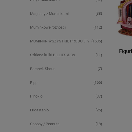
(38)
Magnesy z Muminkami
(112)
Muminkowe różności
(1635)
MUMINKI- WSZYSTKIE PRODUKTY
Figur
(11)
Szklane kulki BILLIES & Co.
(7)
Baranek Shaun
(155)
Pippi
(37)
Pinokio
(25)
Frida Kahlo
(18)
Snoopy / Peanuts