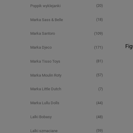
(20)
Poppik wyklejanki
(18)
Marka Sass & Belle
(109)
Marka Santoro
Fi
(171)
Marka Djeco
(81)
Marka Tisso Toys
(57)
Marka Moulin Roty
(7)
Marka Little Dutch
(44)
Marka Lullu Dolls
(48)
Lalki Bobasy
(59)
Lalki szmaciane