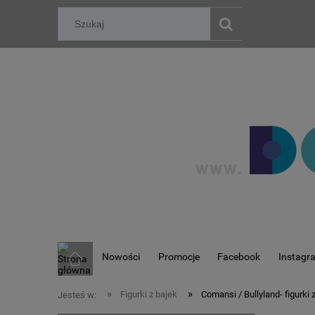
Nowości
Promocje
Facebook
Instagr
»
»
Figurki z bajek
Comansi / Bullyland- figurki 
Jesteś w: