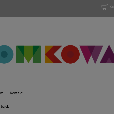
Ko
am
Kontakt
z bajek