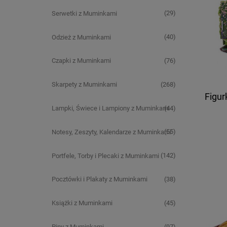
(29)
Serwetki z Muminkami
(40)
Odzież z Muminkami
(76)
Czapki z Muminkami
(268)
Skarpety z Muminkami
Figur
(44)
Lampki, Świece i Lampiony z Muminkami
(55)
Notesy, Zeszyty, Kalendarze z Muminkami
(142)
Portfele, Torby i Plecaki z Muminkami
(38)
Pocztówki i Plakaty z Muminkami
(45)
Książki z Muminkami
(97)
Piny z Muminkami