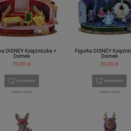
ka DISNEY Księżniczka +
Figurka DISNEY Księżni
Domek
Domek
39,00 zł
39,00 zł
do koszyka
do koszyka
zobacz więcej
zobacz więcej