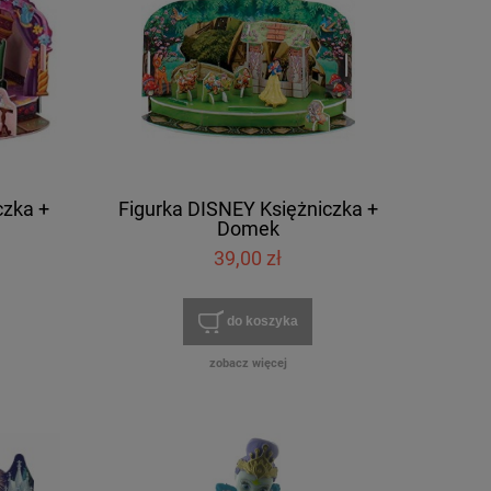
czka +
Figurka DISNEY Księżniczka +
Domek
39,00 zł
do koszyka
zobacz więcej