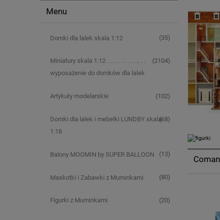
Menu
(35)
Domki dla lalek skala 1:12
(2104)
Miniatury skala 1:12 . . . . . . . . . . .. . .
wyposażenie do domków dla lalek
(102)
Artykuły modelarskie
(68)
Domki dla lalek i mebelki LUNDBY skala
1:18
(13)
Balony MOOMIN by SUPER BALLOON
Comansi
(80)
Maskotki i Zabawki z Muminkami
(20)
Figurki z Muminkami