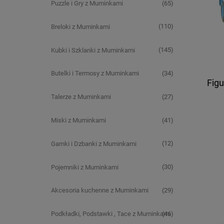
(65)
Puzzle i Gry z Muminkami
(110)
Breloki z Muminkami
(145)
Kubki i Szklanki z Muminkami
(34)
Butelki i Termosy z Muminkami
Fig
(27)
Talerze z Muminkami
(41)
Miski z Muminkami
(12)
Garnki i Dzbanki z Muminkami
(30)
Pojemniki z Muminkami
(29)
Akcesoria kuchenne z Muminkami
(46)
Podkładki, Podstawki , Tace z Muminkami