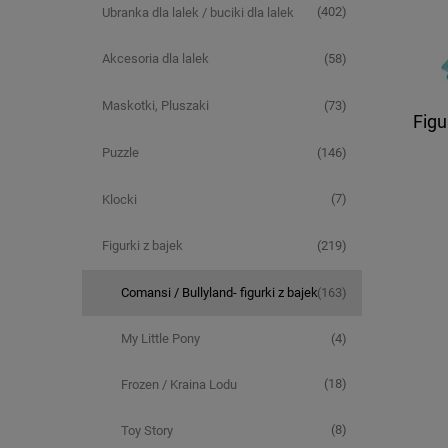
(402)
Ubranka dla lalek / buciki dla lalek
(58)
Akcesoria dla lalek
(73)
Maskotki, Pluszaki
Figu
(146)
Puzzle
(7)
Klocki
(219)
Figurki z bajek
(163)
Comansi / Bullyland- figurki z bajek
(4)
My Little Pony
(18)
Frozen / Kraina Lodu
(8)
Toy Story