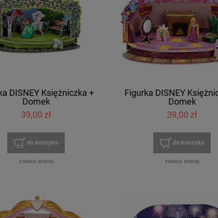
ka DISNEY Księżniczka +
Figurka DISNEY Księżni
Domek
Domek
39,00 zł
39,00 zł
do koszyka
do koszyka
zobacz więcej
zobacz więcej