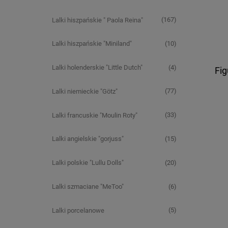
(167)
Lalki hiszpańskie " Paola Reina"
(10)
Lalki hiszpańskie "Miniland"
(4)
Lalki holenderskie "Little Dutch"
Fi
(77)
Lalki niemieckie "Götz"
(33)
Lalki francuskie "Moulin Roty"
(15)
Lalki angielskie "gorjuss"
(20)
Lalki polskie "Lullu Dolls"
(6)
Lalki szmaciane "MeToo"
(5)
Lalki porcelanowe