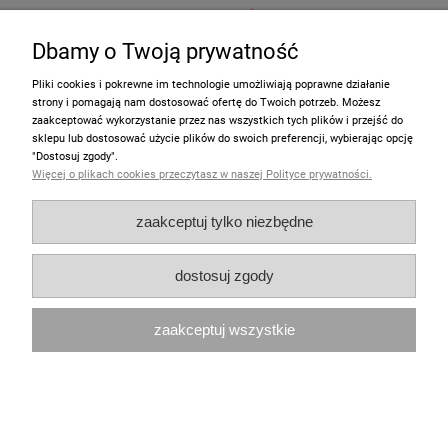
65,00 zł
Dbamy o Twoją prywatność
do koszyka
Pliki cookies i pokrewne im technologie umożliwiają poprawne działanie
strony i pomagają nam dostosować ofertę do Twoich potrzeb. Możesz
zaakceptować wykorzystanie przez nas wszystkich tych plików i przejść do
sklepu lub dostosować użycie plików do swoich preferencji, wybierając opcję
"Dostosuj zgody".
Więcej o plikach cookies przeczytasz w naszej Polityce prywatności.
zaakceptuj tylko niezbędne
dostosuj zgody
zaakceptuj wszystkie
Opaska / Tiara dla lalki Gotz