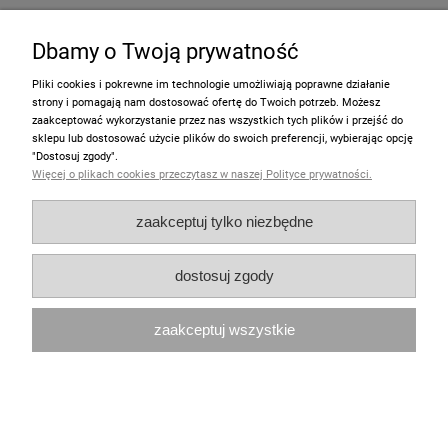
89,00 zł
Dbamy o Twoją prywatność
powiadom o dostępności
Pliki cookies i pokrewne im technologie umożliwiają poprawne działanie
strony i pomagają nam dostosować ofertę do Twoich potrzeb. Możesz
zaakceptować wykorzystanie przez nas wszystkich tych plików i przejść do
sklepu lub dostosować użycie plików do swoich preferencji, wybierając opcję
"Dostosuj zgody".
promocja
Więcej o plikach cookies przeczytasz w naszej Polityce prywatności.
zaakceptuj tylko niezbędne
dostosuj zgody
zaakceptuj wszystkie
Puzzle MUMINKI 16 elementów