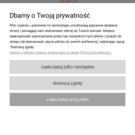
15,00 zł
Dbamy o Twoją prywatność
do koszyka
Pliki cookies i pokrewne im technologie umożliwiają poprawne działanie
strony i pomagają nam dostosować ofertę do Twoich potrzeb. Możesz
zaakceptować wykorzystanie przez nas wszystkich tych plików i przejść do
sklepu lub dostosować użycie plików do swoich preferencji, wybierając opcję
"Dostosuj zgody".
Więcej o plikach cookies przeczytasz w naszej Polityce prywatności.
zaakceptuj tylko niezbędne
dostosuj zgody
zaakceptuj wszystkie
Notesik mały MUMINKI "Kometa w Dolinie
Muminków"