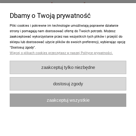
Dbamy o Twoją prywatność
Pliki cookies i pokrewne im technologie umożliwiają poprawne działanie
strony i pomagają nam dostosować ofertę do Twoich potrzeb. Możesz
zaakceptować wykorzystanie przez nas wszystkich tych plików i przejść do
sklepu lub dostosować użycie plików do swoich preferencji, wybierając opcję
"Dostosuj zgody".
Więcej o plikach cookies przeczytasz w naszej Polityce prywatności.
zaakceptuj tylko niezbędne
Domek "Wentworth Court" NA ZAMÓWIENIE
dostosuj zgody
1 150,00 zł
zaakceptuj wszystkie