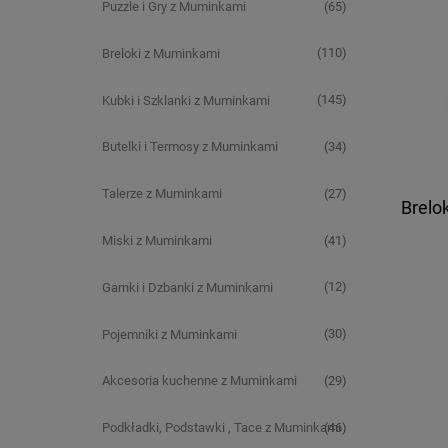
(65)
Puzzle i Gry z Muminkami
(110)
Breloki z Muminkami
(145)
Kubki i Szklanki z Muminkami
(34)
Butelki i Termosy z Muminkami
(27)
Talerze z Muminkami
Brelok
(41)
Miski z Muminkami
(12)
Garnki i Dzbanki z Muminkami
(30)
Pojemniki z Muminkami
(29)
Akcesoria kuchenne z Muminkami
(46)
Podkładki, Podstawki , Tace z Muminkami