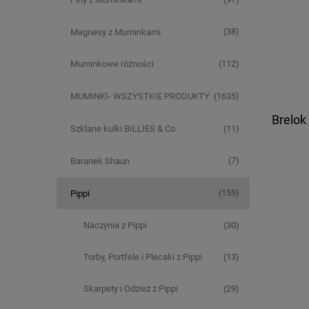
(38)
Magnesy z Muminkami
(112)
Muminkowe różności
(1635)
MUMINKI- WSZYSTKIE PRODUKTY
Brelok 
(11)
Szklane kulki BILLIES & Co.
(7)
Baranek Shaun
(155)
Pippi
(30)
Naczynia z Pippi
(13)
Torby, Portfele i Plecaki z Pippi
(29)
Skarpety i Odzież z Pippi