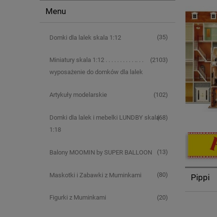
Menu
(35)
Domki dla lalek skala 1:12
(2103)
Miniatury skala 1:12 . . . . . . . . . . .. . .
wyposażenie do domków dla lalek
(102)
Artykuły modelarskie
(68)
Domki dla lalek i mebelki LUNDBY skala
1:18
(13)
Balony MOOMIN by SUPER BALLOON
(80)
Maskotki i Zabawki z Muminkami
Pippi
(20)
Figurki z Muminkami