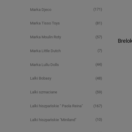
(171)
Marka Djeco
(81)
Marka Tisso Toys
(57)
Marka Moulin Roty
Brelok
(7)
Marka Little Dutch
(44)
Marka Lullu Dolls
(48)
Lalki Bobasy
(59)
Lalki szmaciane
(167)
Lalki hiszpańskie " Paola Reina"
(10)
Lalki hiszpańskie "Miniland"