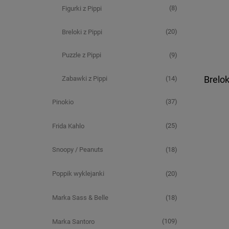
(8)
Figurki z Pippi
(20)
Breloki z Pippi
(9)
Puzzle z Pippi
(14)
Zabawki z Pippi
Brelok
(37)
Pinokio
(25)
Frida Kahlo
(18)
Snoopy / Peanuts
(20)
Poppik wyklejanki
(18)
Marka Sass & Belle
(109)
Marka Santoro