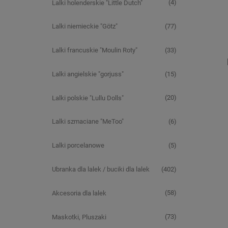
(4)
Lalki holenderskie "Little Dutch"
(77)
Lalki niemieckie "Götz"
(33)
Lalki francuskie "Moulin Roty"
(15)
Lalki angielskie "gorjuss"
(20)
Lalki polskie "Lullu Dolls"
(6)
Lalki szmaciane "MeToo"
(5)
Lalki porcelanowe
(402)
Ubranka dla lalek / buciki dla lalek
(58)
Akcesoria dla lalek
(73)
Maskotki, Pluszaki