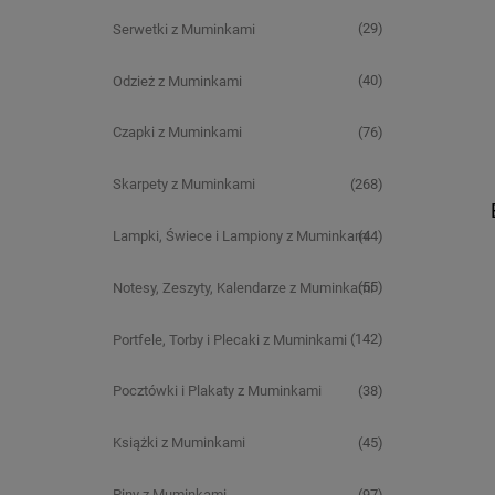
(29)
Serwetki z Muminkami
(40)
Odzież z Muminkami
(76)
Czapki z Muminkami
(268)
Skarpety z Muminkami
(44)
Lampki, Świece i Lampiony z Muminkami
(55)
Notesy, Zeszyty, Kalendarze z Muminkami
(142)
Portfele, Torby i Plecaki z Muminkami
(38)
Pocztówki i Plakaty z Muminkami
(45)
Książki z Muminkami
(97)
Piny z Muminkami