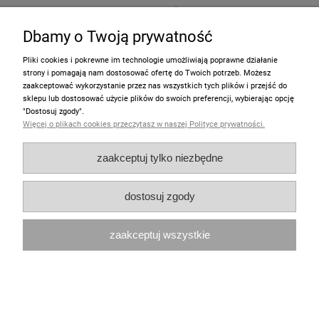
9,90 zł
Dbamy o Twoją prywatność
do koszyka
Pliki cookies i pokrewne im technologie umożliwiają poprawne działanie
strony i pomagają nam dostosować ofertę do Twoich potrzeb. Możesz
zaakceptować wykorzystanie przez nas wszystkich tych plików i przejść do
sklepu lub dostosować użycie plików do swoich preferencji, wybierając opcję
"Dostosuj zgody".
Więcej o plikach cookies przeczytasz w naszej Polityce prywatności.
zaakceptuj tylko niezbędne
dostosuj zgody
zaakceptuj wszystkie
Pocztówka MUMINKI "Muminek"