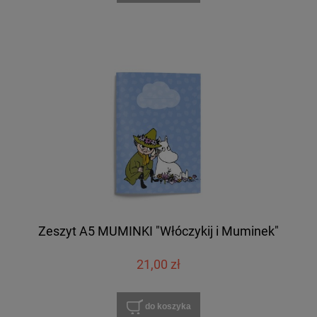
Zeszyt A5 MUMINKI "Włóczykij i Muminek"
21,00 zł
do koszyka