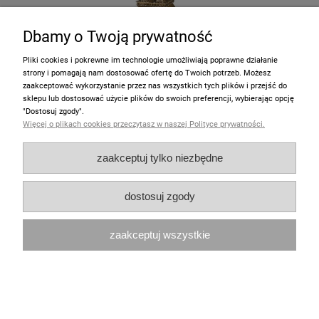
Dbamy o Twoją prywatność
Pliki cookies i pokrewne im technologie umożliwiają poprawne działanie
Puzzle 3D "Wieża Eiffle'a" 78 cm
strony i pomagają nam dostosować ofertę do Twoich potrzeb. Możesz
zaakceptować wykorzystanie przez nas wszystkich tych plików i przejść do
sklepu lub dostosować użycie plików do swoich preferencji, wybierając opcję
97,00 zł
"Dostosuj zgody".
Więcej o plikach cookies przeczytasz w naszej Polityce prywatności.
128,00 zł
Cena regularna:
98,00 zł
Najniższa cena:
zaakceptuj tylko niezbędne
do koszyka
dostosuj zgody
zaakceptuj wszystkie
promocja