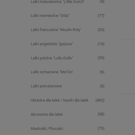
(4)
Lalki holenderskie "Little Dutch"
(77)
Lalki niemieckie "Götz"
(33)
Lalki francuskie "Moulin Roty"
(15)
Lalki angielskie "gorjuss"
(20)
Lalki polskie "Lullu Dolls"
(6)
Lalki szmaciane "MeToo"
(5)
Lalki porcelanowe
(402)
Ubranka dla lalek / buciki dla lalek
(58)
Akcesoria dla lalek
(73)
Maskotki, Pluszaki