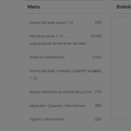
Menu
Brelok
(35)
Domki dla lalek skala 1:12
(2103)
Miniatury skala 1:12 . . . . . . . . . . .. . .
wyposażenie do domków dla lalek
(102)
Artykuły modelarskie
(68)
Domki dla lalek i mebelki LUNDBY skala
1:18
(13)
Balony MOOMIN by SUPER BALLOON
(80)
Maskotki i Zabawki z Muminkami
(20)
Figurki z Muminkami