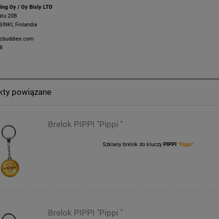
ding Oy / Oy Bisly LTD
atu 20B
INKI, Finlandia
icbuddies.com
8
kty powiązane
Brelok PIPPI "Pippi "
Szklany brelok do kluczy
PIPPI
"Pippi"
Brelok PIPPI "Pippi "