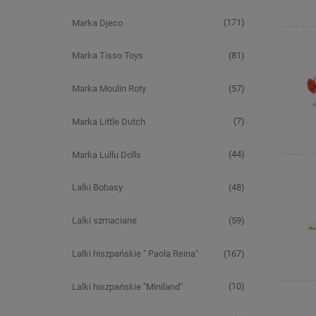
(171)
Marka Djeco
(81)
Marka Tisso Toys
(57)
Marka Moulin Roty
(7)
Marka Little Dutch
(44)
Marka Lullu Dolls
(48)
Lalki Bobasy
(59)
Lalki szmaciane
(167)
Lalki hiszpańskie " Paola Reina"
(10)
Lalki hiszpańskie "Miniland"