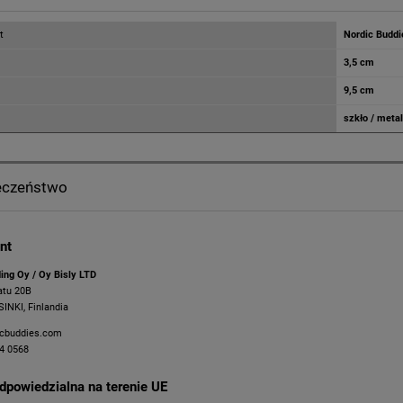
t
Nordic Buddi
3,5 cm
9,5 cm
szkło / metal
eczeństwo
nt
ding Oy / Oy Bisly LTD
atu 20B
INKI, Finlandia
icbuddies.com
4 0568
dpowiedzialna na terenie UE