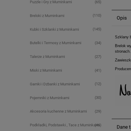
(65)
Puzzle i Gry z Muminkami
(110)
Breloki z Muminkami
Opis
(145)
Kubki i Szklanki z Muminkami
Szklany b
(34)
Butelki i Termosy z Muminkami
Brelok wy
stronach
(27)
Talerze z Muminkami
Zawieszk
Producen
(41)
Miski z Muminkami
(12)
Garnki i Dzbanki z Muminkami
(30)
Pojemniki z Muminkami
(29)
Akcesoria kuchenne z Muminkami
(46)
Podkładki, Podstawki , Tace z Muminkami
Dane 