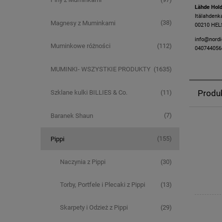
​Lähde Hol
Itälahdenk
(38)
Magnesy z Muminkami
00210 HELS
info@nord
(112)
Muminkowe różności
040744056
(1635)
MUMINKI- WSZYSTKIE PRODUKTY
Produ
(11)
Szklane kulki BILLIES & Co.
(7)
Baranek Shaun
(155)
Pippi
(30)
Naczynia z Pippi
(13)
Torby, Portfele i Plecaki z Pippi
(29)
Skarpety i Odzież z Pippi