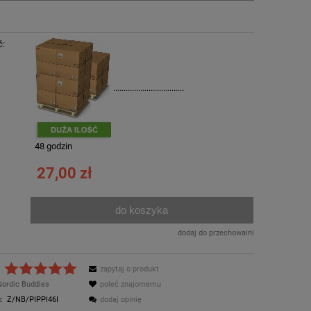
ć:
..................................
:
48 godzin
27,00 zł
do koszyka
.
dodaj do przechowalni
zapytaj o produkt
Nordic Buddies
poleć znajomemu
:
Z/NB/PIPPI46I
dodaj opinię