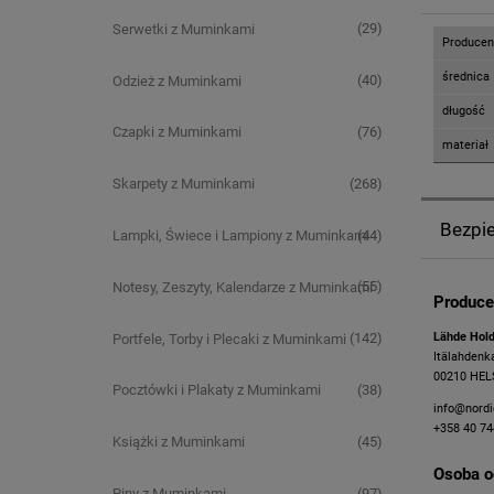
(29)
Serwetki z Muminkami
Producen
średnica
(40)
Odzież z Muminkami
długość
(76)
Czapki z Muminkami
materiał
(268)
Skarpety z Muminkami
Bezpi
(44)
Lampki, Świece i Lampiony z Muminkami
(55)
Notesy, Zeszyty, Kalendarze z Muminkami
Produce
(142)
​Lähde Hol
Portfele, Torby i Plecaki z Muminkami
Itälahdenk
00210 HELS
(38)
Pocztówki i Plakaty z Muminkami
info@nord
+358 40 74
(45)
Książki z Muminkami
Osoba o
(97)
Piny z Muminkami