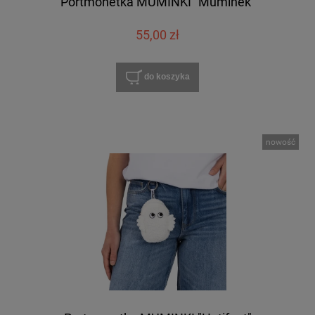
Portmonetka MUMINKI "Muminek"
55,00 zł
do koszyka
nowość