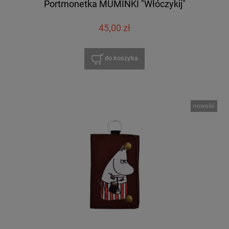
Portmonetka MUMINKI "Włóczykij"
45,00 zł
do koszyka
nowość