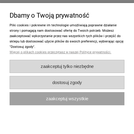
Torebka MUMINKI "Włóczykij"
Dbamy o Twoją prywatność
95,00 zł
Pliki cookies i pokrewne im technologie umożliwiają poprawne działanie
strony i pomagają nam dostosować ofertę do Twoich potrzeb. Możesz
zaakceptować wykorzystanie przez nas wszystkich tych plików i przejść do
do koszyka
sklepu lub dostosować użycie plików do swoich preferencji, wybierając opcję
"Dostosuj zgody".
Więcej o plikach cookies przeczytasz w naszej Polityce prywatności.
nowość
zaakceptuj tylko niezbędne
dostosuj zgody
zaakceptuj wszystkie