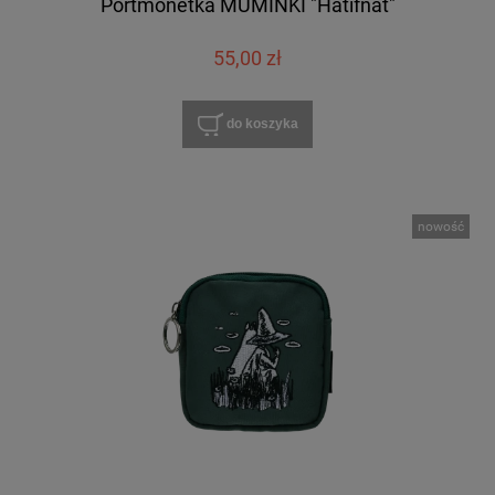
Portmonetka MUMINKI "Hatifnat"
55,00 zł
do koszyka
nowość