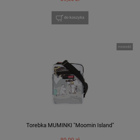
do koszyka
nowość
Torebka MUMINKI "Moomin Island"
89,00 zł