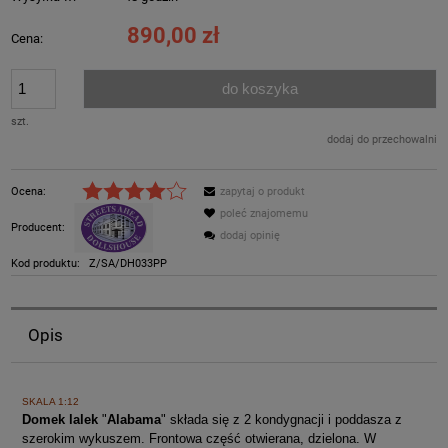
890,00 zł
Cena:
do koszyka
szt.
dodaj do przechowalni
Ocena:
zapytaj o produkt
poleć znajomemu
Producent:
dodaj opinię
Kod produktu:
Z/SA/DH033PP
Opis
SKALA 1:12
Domek lalek
"
Alabama
" składa się z 2 kondygnacji i poddasza z
szerokim wykuszem. Frontowa część otwierana, dzielona. W