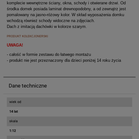
komplecie wewnętrzne ściany, okna, schody i otwierane drzwi. Od
środka domek posiada laminat drewnopodobny, a od zewnątrz jest
pomalowany na jasno-różowy kolor. W skład wyposażenia domku
wchodzą również schody widoczne na zdjęciach.
Dach z imitacją dachówki w kolorze szarym.
PRODUKT KOLEKCJONERSKI
UWAGA!
- całość w formie zestawu do łatwego montażu
- produkt nie jest przeznaczony dla dzieci poniżej 14 roku życia
Dane techniczne
wiek od
14 lat
skala
1:12