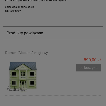
PL7 4JH Plympton, Plymouth, Devon, Wielka Brytania
sales@sa-imports.co.uk
01752338222
Produkty powiązane
Domek "Alabama" miętowy
890,00 zł
do koszyka