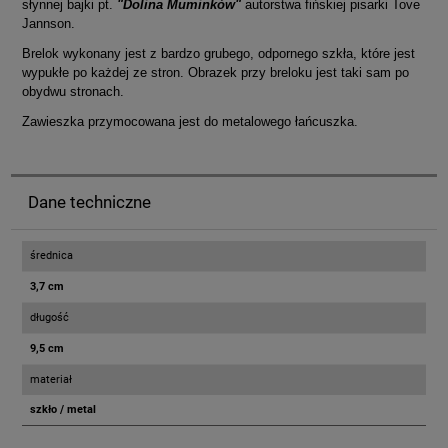
słynnej bajki pt.
"Dolina Muminków"
autorstwa fińskiej pisarki Tove
Jannson.
Brelok wykonany jest z bardzo grubego, odpornego szkła, które jest
wypukłe po każdej ze stron. Obrazek przy breloku jest taki sam po
obydwu stronach.
Zawieszka przymocowana jest do metalowego łańcuszka.
Dane techniczne
średnica
3,7 cm
długość
9,5 cm
materiał
szkło / metal