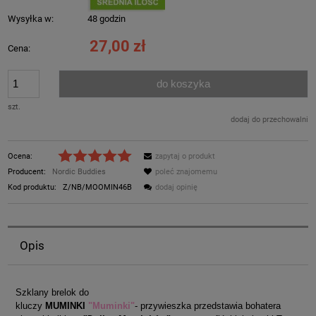
Wysyłka w:
48 godzin
27,00 zł
Cena:
do koszyka
szt.
dodaj do przechowalni
Ocena:
zapytaj o produkt
Producent:
Nordic Buddies
poleć znajomemu
Kod produktu:
Z/NB/MOOMIN46B
dodaj opinię
Opis
Szklany brelok do
kluczy
MUMINKI
"Muminki"
- przywieszka przedstawia bohatera