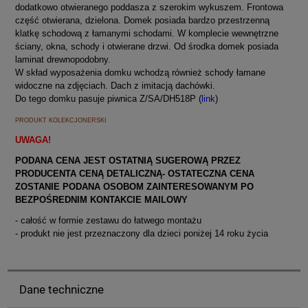
dodatkowo otwieranego poddasza z szerokim wykuszem. Frontowa
część otwierana, dzielona. Domek posiada bardzo przestrzenną
klatkę schodową z łamanymi schodami. W komplecie wewnętrzne
ściany, okna, schody i otwierane drzwi. Od środka domek posiada
laminat drewnopodobny.
W skład wyposażenia domku wchodzą również schody łamane
widoczne na zdjęciach. Dach z imitacją dachówki.
Do tego domku pasuje piwnica Z/SA/DH518P (
link
)
PRODUKT KOLEKCJONERSKI
UWAGA!
PODANA CENA JEST OSTATNIĄ SUGEROWĄ PRZEZ
PRODUCENTA CENĄ DETALICZNĄ- OSTATECZNA CENA
ZOSTANIE PODANA OSOBOM ZAINTERESOWANYM PO
BEZPOŚREDNIM KONTAKCIE MAILOWY
- całość w formie zestawu do łatwego montażu
- produkt nie jest przeznaczony dla dzieci poniżej 14 roku życia
Dane techniczne