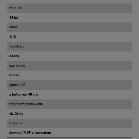
wiek od
14 lat
skala
1:12
wysokość
84 cm
szerokość
81 cm
głębokość
z balkonem 48 cm
waga bez opakowania
ok. 26 kg
materiał
drewno / MDF z laminatem