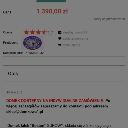
1 390,00 zł
Cena:
dodaj do przechowalni
Ocena:
zapytaj o produkt
poleć znajomemu
Producent:
dodaj opinię
Kod produktu:
Z/SA/DH032
Opis
SKALA 1:12
DOMEK DOSTĘPNY NA INDYWIDUALNE ZAMÓWIENIE
- Po
więcej szczegółów zapraszamy do kontaktu pod adresem
sklep@domkowa4.pl
Domek lalek
"
Boston
" SUROWY, składa się z 3 kondygnacji i