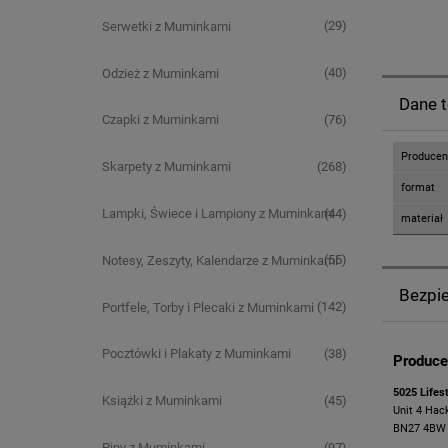
(29)
Serwetki z Muminkami
(40)
Odzież z Muminkami
Dane 
(76)
Czapki z Muminkami
Producen
(268)
Skarpety z Muminkami
format
(44)
Lampki, Świece i Lampiony z Muminkami
materiał
(55)
Notesy, Zeszyty, Kalendarze z Muminkami
Bezpi
(142)
Portfele, Torby i Plecaki z Muminkami
(38)
Pocztówki i Plakaty z Muminkami
Produce
5025 Lifes
(45)
Książki z Muminkami
Unit 4 Hac
BN27 4BW L
(97)
Piny z Muminkami