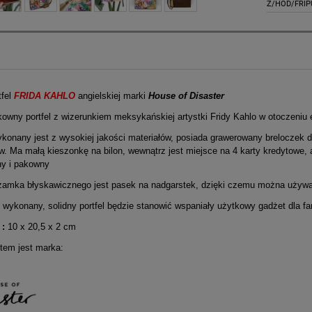
Z/HOD/FRIP
tfel
FRIDA KAHLO
angielskiej marki
House of Disaster
kowny portfel z wizerunkiem meksykańskiej artystki Fridy Kahlo w otoczeni
ykonany jest z wysokiej jakości materiałów, posiada grawerowany breloczek
w. Ma małą kieszonkę na bilon, wewnątrz jest miejsce na 4 karty kredytowe,
ny i pakowny
zamka błyskawicznego jest pasek na nadgarstek, dzięki czemu można używać 
 wykonany, solidny portfel będzie stanowić wspaniały użytkowy gadżet dla fa
 :
10 x 20,5 x 2 cm
tem jest marka: