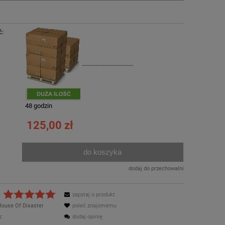
ć:
..................................
:
48 godzin
125,00 zł
do koszyka
.
dodaj do przechowalni
zapytaj o produkt
House Of Disaster
poleć znajomemu
:
dodaj opinię