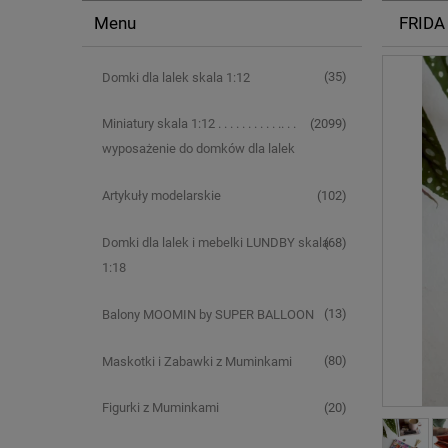
Menu
FRIDA
(35)
Domki dla lalek skala 1:12
(2099)
Miniatury skala 1:12 . . . . . . . . . . .. . .
wyposażenie do domków dla lalek
(102)
Artykuły modelarskie
(68)
Domki dla lalek i mebelki LUNDBY skala
1:18
(13)
Balony MOOMIN by SUPER BALLOON
(80)
Maskotki i Zabawki z Muminkami
(20)
Figurki z Muminkami