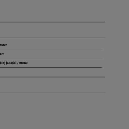
aster
2 cm
iej jakości / metal