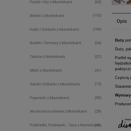
(65)
Puzzle i Gry z Muminkami
(110)
Breloki z Muminkami
Opis
(145)
Kubki i Szklanki z Muminkami
Duży
por
(34)
Butelki i Termosy z Muminkami
Duży, pa
(27)
Talerze z Muminkami
Portfel w
frędzelkó
praktycz
(41)
Miski z Muminkami
Częścią 
(12)
Garnki i Dzbanki z Muminkami
Starannie
Wymiary
(30)
Pojemniki z Muminkami
Producen
(29)
Akcesoria kuchenne z Muminkami
(46)
Podkładki, Podstawki , Tace z Muminkami