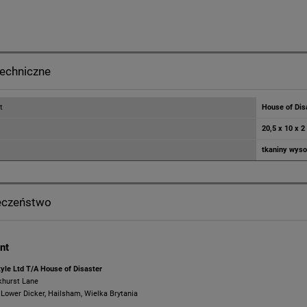
techniczne
t
House of Dis
20,5 x 10 x 
tkaniny wysok
eczeństwo
nt
tyle Ltd T/A House of Disaster
khurst Lane
ower Dicker, Hailsham, Wielka Brytania