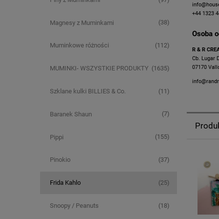
info@hous
+44 1323 
(38)
Magnesy z Muminkami
Osoba o
(112)
Muminkowe różności
R & R CRE
Cb. Lugar 
07170 Vall
(1635)
MUMINKI- WSZYSTKIE PRODUKTY
info@randr
(11)
Szklane kulki BILLIES & Co.
(7)
Baranek Shaun
Produ
(155)
Pippi
(37)
Pinokio
(25)
Frida Kahlo
(18)
Snoopy / Peanuts