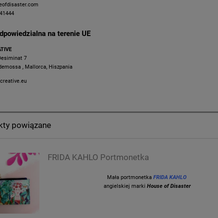
eofdisaster.com
441444
dpowiedzialna na terenie UE
ATIVE
Desiminat 7
demossa , Mallorca, Hiszpania
creative.eu
kty powiązane
FRIDA KAHLO Portmonetka
Mała portmonetka
FRIDA KAHLO
angielskiej marki
House of Disaster