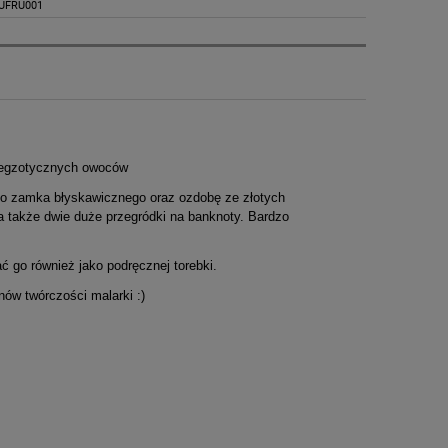
UFRU001
u egzotycznych owoców
 do zamka błyskawicznego oraz ozdobę ze złotych
 a także dwie duże przegródki na banknoty. Bardzo
go również jako podręcznej torebki.
nów twórczości malarki :)