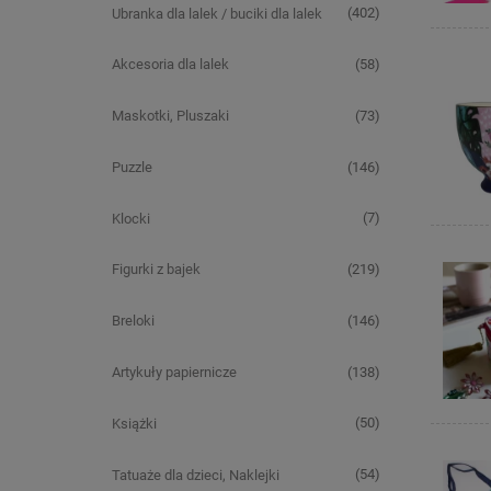
(402)
Ubranka dla lalek / buciki dla lalek
(58)
Akcesoria dla lalek
(73)
Maskotki, Pluszaki
(146)
Puzzle
(7)
Klocki
(219)
Figurki z bajek
(146)
Breloki
(138)
Artykuły papiernicze
(50)
Książki
(54)
Tatuaże dla dzieci, Naklejki