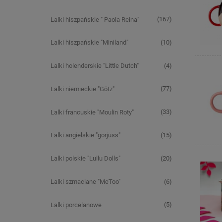
(167)
Lalki hiszpańskie " Paola Reina"
(10)
Lalki hiszpańskie "Miniland"
(4)
Lalki holenderskie "Little Dutch"
(77)
Lalki niemieckie "Götz"
(33)
Lalki francuskie "Moulin Roty"
(15)
Lalki angielskie "gorjuss"
(20)
Lalki polskie "Lullu Dolls"
(6)
Lalki szmaciane "MeToo"
(5)
Lalki porcelanowe