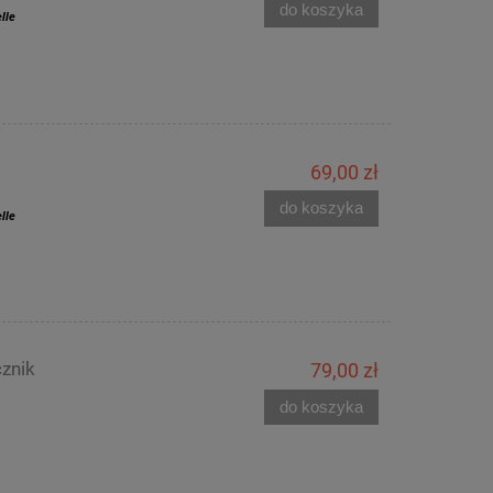
do koszyka
lle
69,00 zł
do koszyka
lle
znik
79,00 zł
do koszyka