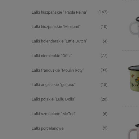
(167)
Lalki hiszpańskie " Paola Reina"
(10)
Lalki hiszpańskie "Miniland"
(4)
Lalki holenderskie "Little Dutch"
(77)
Lalki niemieckie "Götz"
(33)
Lalki francuskie "Moulin Roty"
(15)
Lalki angielskie "gorjuss"
(20)
Lalki polskie "Lullu Dolls"
(6)
Lalki szmaciane "MeToo"
(5)
Lalki porcelanowe