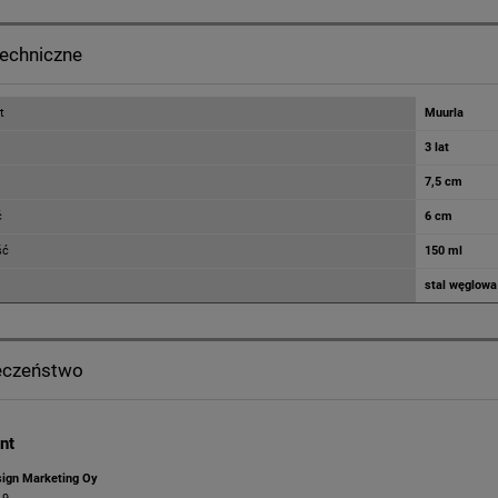
techniczne
t
Muurla
3 lat
7,5 cm
ć
6 cm
ść
150 ml
stal węglowa
eczeństwo
nt
ign Marketing Oy