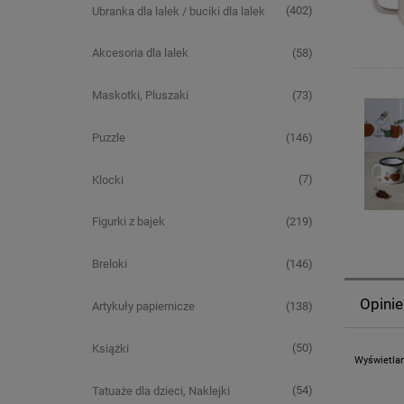
(402)
Ubranka dla lalek / buciki dla lalek
(58)
Akcesoria dla lalek
(73)
Maskotki, Pluszaki
(146)
Puzzle
(7)
Klocki
(219)
Figurki z bajek
(146)
Breloki
Opinie
(138)
Artykuły papiernicze
(50)
Książki
Wyświetlan
(54)
Tatuaże dla dzieci, Naklejki