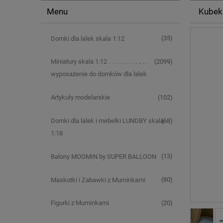
Menu
Kubek
(35)
Domki dla lalek skala 1:12
(2099)
Miniatury skala 1:12 . . . . . . . . . . .. . .
wyposażenie do domków dla lalek
(102)
Artykuły modelarskie
(68)
Domki dla lalek i mebelki LUNDBY skala
1:18
(13)
Balony MOOMIN by SUPER BALLOON
(80)
Maskotki i Zabawki z Muminkami
(20)
Figurki z Muminkami