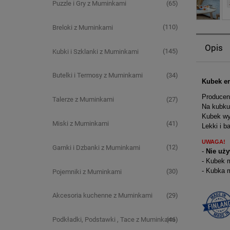
(65)
Puzzle i Gry z Muminkami
(110)
Breloki z Muminkami
Opis
(145)
Kubki i Szklanki z Muminkami
(34)
Butelki i Termosy z Muminkami
Kubek e
Producen
(27)
Talerze z Muminkami
Na kubku 
Kubek wyk
(41)
Miski z Muminkami
Lekki i b
UWAGA!
(12)
Garnki i Dzbanki z Muminkami
-
Nie uż
- Kubek
- Kubka 
(30)
Pojemniki z Muminkami
(29)
Akcesoria kuchenne z Muminkami
(46)
Podkładki, Podstawki , Tace z Muminkami