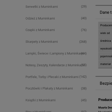
(29)
Serwetki z Muminkami
Dane 
(40)
Odzież z Muminkami
Producen
(76)
Czapki z Muminkami
wiek od
średnica
(268)
Skarpety z Muminkami
wysokoś
(44)
Lampki, Świece i Lampiony z Muminkami
pojemno
materiał
(55)
Notesy, Zeszyty, Kalendarze z Muminkami
(142)
Portfele, Torby i Plecaki z Muminkami
Bezpi
(38)
Pocztówki i Plakaty z Muminkami
Produce
(45)
Książki z Muminkami
Muurla Des
(97)
Piny z Muminkami