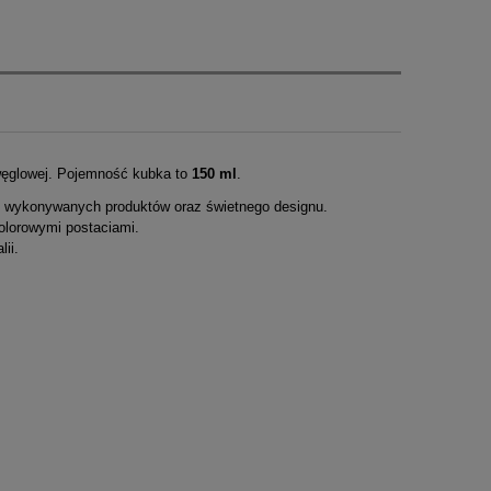
węglowej. Pojemność kubka to
150 ml
.
ji wykonywanych produktów oraz świetnego designu.
kolorowymi postaciami.
ii.