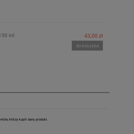
150 ml
43,00 zł
do koszyka
tów, którzy kupili dany produkt.