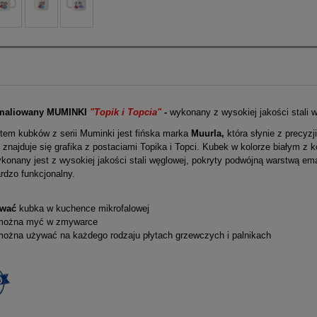
maliowany MUMINKI
"Topik i Topcia"
-
wykonany z wysokiej jakości stali 
tem kubków z serii Muminki jest fińska marka
Muurla,
która słynie z precyz
znajduje się grafika z postaciami Topika i Topci. Kubek w kolorze białym z 
onany jest z wysokiej jakości stali węglowej, pokryty podwójną warstwą emal
ardzo funkcjonalny.
ywać
kubka w kuchence mikrofalowej
 można myć w zmywarce
można używać na każdego rodzaju płytach grzewczych i palnikach