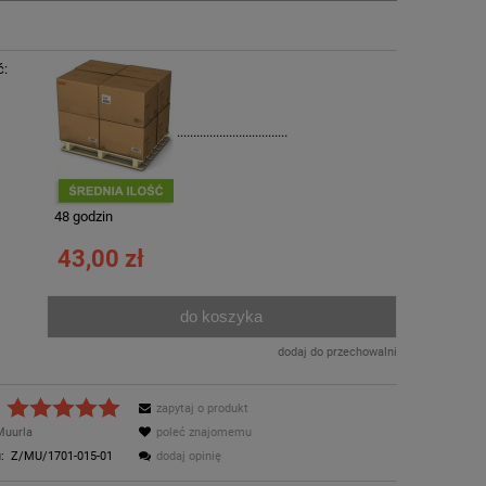
ć:
..................................
:
48 godzin
43,00 zł
do koszyka
.
dodaj do przechowalni
zapytaj o produkt
Muurla
poleć znajomemu
:
Z/MU/1701-015-01
dodaj opinię