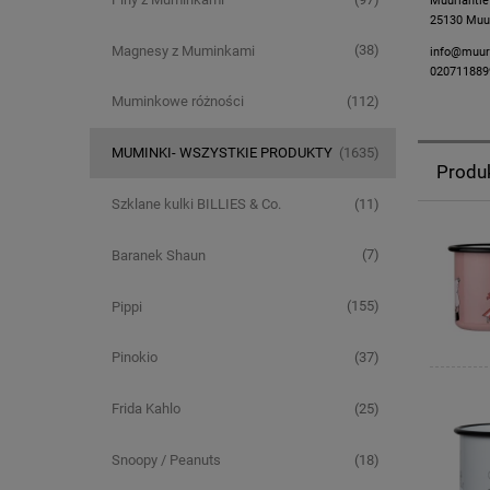
Muurlantie
25130 Muur
(38)
Magnesy z Muminkami
info@muur
020711889
(112)
Muminkowe różności
(1635)
MUMINKI- WSZYSTKIE PRODUKTY
Produ
(11)
Szklane kulki BILLIES & Co.
(7)
Baranek Shaun
(155)
Pippi
(37)
Pinokio
(25)
Frida Kahlo
(18)
Snoopy / Peanuts