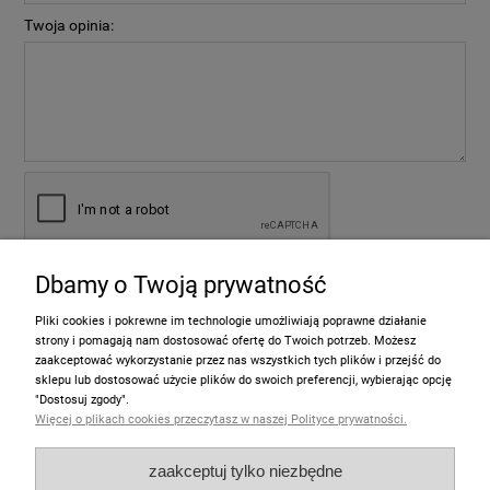
Twoja opinia:
Dbamy o Twoją prywatność
wyślij
Pliki cookies i pokrewne im technologie umożliwiają poprawne działanie
strony i pomagają nam dostosować ofertę do Twoich potrzeb. Możesz
zaakceptować wykorzystanie przez nas wszystkich tych plików i przejść do
sklepu lub dostosować użycie plików do swoich preferencji, wybierając opcję
Informacje
"Dostosuj zgody".
Więcej o plikach cookies przeczytasz w naszej Polityce prywatności.
Pomoc
zaakceptuj tylko niezbędne