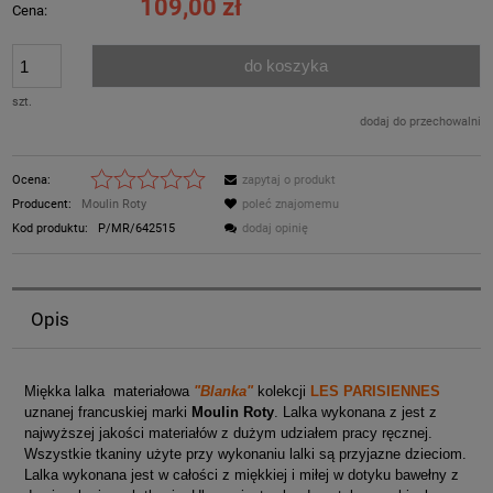
109,00 zł
Cena:
do koszyka
szt.
dodaj do przechowalni
Ocena:
zapytaj o produkt
Producent:
Moulin Roty
poleć znajomemu
Kod produktu:
P/MR/642515
dodaj opinię
Opis
Miękka lalka materiałowa
"Blanka"
kolekcji
LES PARISIENNES
uznanej francuskiej marki
Moulin Roty
. Lalka wykonana z jest z
najwyższej jakości materiałów z dużym udziałem pracy ręcznej.
Wszystkie tkaniny użyte przy wykonaniu lalki są przyjazne dzieciom.
Lalka wykonana jest w całości z miękkiej i miłej w dotyku bawełny z