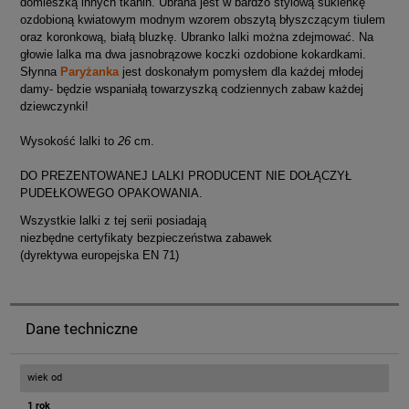
domieszką innych tkanin. Ubrana jest w bardzo stylową sukienkę
ozdobioną kwiatowym modnym wzorem obszytą błyszczącym tiulem
oraz koronkową, białą bluzkę. Ubranko lalki można zdejmować. Na
głowie lalka ma dwa jasnobrązowe koczki ozdobione kokardkami.
Słynna
Paryżanka
jest doskonałym pomysłem dla każdej młodej
damy- będzie wspaniałą towarzyszką codziennych zabaw każdej
dziewczynki!
Wysokość lalki to
26
cm.
DO PREZENTOWANEJ LALKI PRODUCENT NIE DOŁĄCZYŁ
PUDEŁKOWEGO OPAKOWANIA.
Wszystkie lalki z tej serii posiadają
niezbędne certyfikaty bezpieczeństwa zabawek
(dyrektywa europejska EN 71)
Dane techniczne
wiek od
1 rok