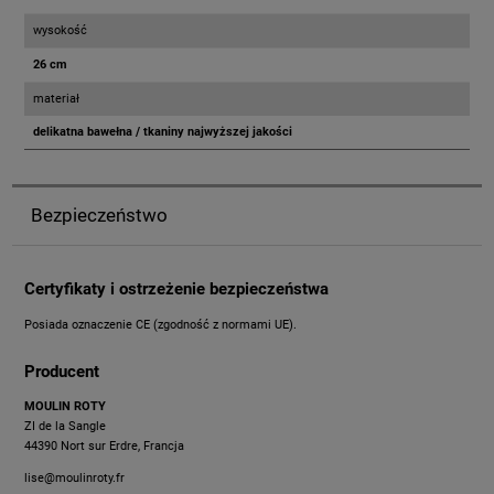
wysokość
26 cm
materiał
delikatna bawełna / tkaniny najwyższej jakości
Bezpieczeństwo
Certyfikaty i ostrzeżenie bezpieczeństwa
Posiada oznaczenie CE (zgodność z normami UE).
Producent
MOULIN ROTY
ZI de la Sangle
44390 Nort sur Erdre, Francja
lise@moulinroty.fr