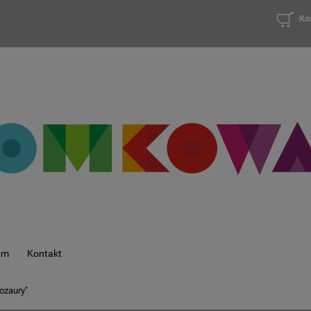
Ko
am
Kontakt
ozaury"