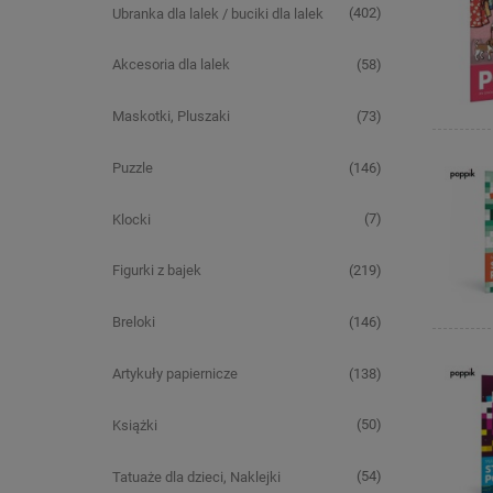
(402)
Ubranka dla lalek / buciki dla lalek
(58)
Akcesoria dla lalek
(73)
Maskotki, Pluszaki
(146)
Puzzle
(7)
Klocki
(219)
Figurki z bajek
(146)
Breloki
(138)
Artykuły papiernicze
(50)
Książki
(54)
Tatuaże dla dzieci, Naklejki