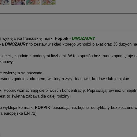
 wyklejanka francuskiej marki
Poppik
-
DINOZAURY
nka
DINOZAURY
to zestaw w skład którego wchodzi plakat oraz 35 dużych nak
klejek, zgodnie z podanymi liczbami. W ten sposób bez trudu zapamiętuje na
zabawy.
e zwierzęta są nazwane
kowane zgodnie z okresem, w którym żyły: triasowe, kredowe lub jurajskie.
i Poppik wzmacniają cierpliwość i koncentrację. Poprawiają również umieję
est to świetna zabawa dla całej rodziny!
e wyklejanko marki
POPPIK
posiadają niezbędne certyfikaty bezpieczeńs
wa europejska EN 71)