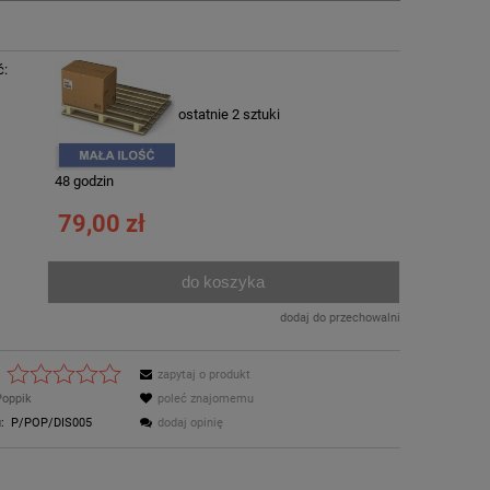
ć:
ostatnie 2 sztuki
:
48 godzin
79,00 zł
do koszyka
.
dodaj do przechowalni
zapytaj o produkt
Poppik
poleć znajomemu
:
P/POP/DIS005
dodaj opinię