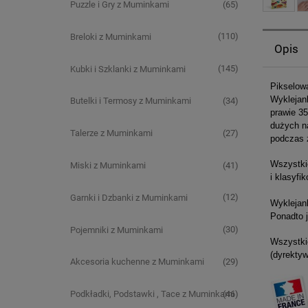
(65)
Puzzle i Gry z Muminkami
(110)
Breloki z Muminkami
Opis
(145)
Kubki i Szklanki z Muminkami
Pikselowa
Wykleja
(34)
Butelki i Termosy z Muminkami
prawie 35
dużych na
(27)
Talerze z Muminkami
podczas 
Wszystki
(41)
Miski z Muminkami
i klasyfi
(12)
Garnki i Dzbanki z Muminkami
Wyklejank
Ponadto j
(30)
Pojemniki z Muminkami
Wszystki
(dyrekty
(29)
Akcesoria kuchenne z Muminkami
(46)
Podkładki, Podstawki , Tace z Muminkami