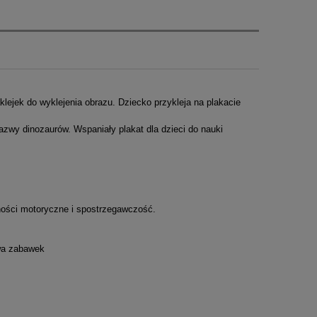
lejek do wyklejenia obrazu. Dziecko przykleja na plakacie
zwy dinozaurów. Wspaniały plakat dla dzieci do nauki
tności motoryczne i spostrzegawczość.
twa zabawek