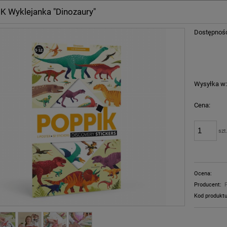
 Wyklejanka "Dinozaury"
Dostępnoś
Wysyłka w
Cena:
szt
Ocena:
Producent:
Kod produktu