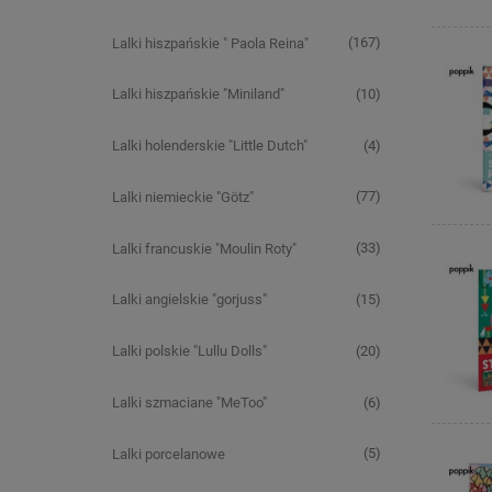
(167)
Lalki hiszpańskie " Paola Reina"
(10)
Lalki hiszpańskie "Miniland"
(4)
Lalki holenderskie "Little Dutch"
(77)
Lalki niemieckie "Götz"
(33)
Lalki francuskie "Moulin Roty"
(15)
Lalki angielskie "gorjuss"
(20)
Lalki polskie "Lullu Dolls"
(6)
Lalki szmaciane "MeToo"
(5)
Lalki porcelanowe