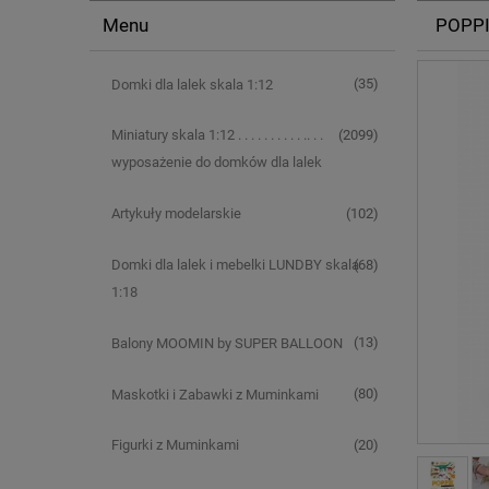
Menu
POPPIK
(35)
Domki dla lalek skala 1:12
(2099)
Miniatury skala 1:12 . . . . . . . . . . .. . .
wyposażenie do domków dla lalek
(102)
Artykuły modelarskie
(68)
Domki dla lalek i mebelki LUNDBY skala
1:18
(13)
Balony MOOMIN by SUPER BALLOON
(80)
Maskotki i Zabawki z Muminkami
(20)
Figurki z Muminkami