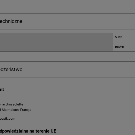
techniczne
5 lat
papier
eczeństwo
nt
erre Brossolette
l Malmaison, Francja
oppik.com
dpowiedzialna na terenie UE