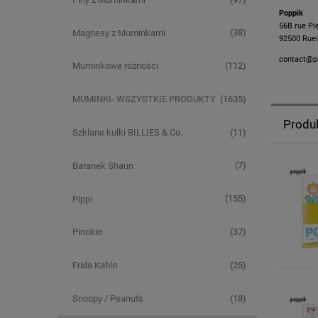
Poppik
56B rue Pi
(38)
Magnesy z Muminkami
92500 Ruei
contact@p
(112)
Muminkowe różności
(1635)
MUMINKI- WSZYSTKIE PRODUKTY
Produ
(11)
Szklane kulki BILLIES & Co.
(7)
Baranek Shaun
(155)
Pippi
(37)
Pinokio
(25)
Frida Kahlo
(18)
Snoopy / Peanuts