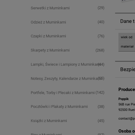
(29)
Serwetki z Muminkami
Dane 
(40)
Odzież z Muminkami
(76)
Czapki z Muminkami
wiek od
materiał
(268)
Skarpety z Muminkami
(44)
Lampki, Świece i Lampiony z Muminkami
Bezpi
(55)
Notesy, Zeszyty, Kalendarze z Muminkami
Produce
(142)
Portfele, Torby i Plecaki z Muminkami
Poppik
56B rue Pi
(38)
Pocztówki i Plakaty z Muminkami
92500 Ruei
contact@p
(45)
Książki z Muminkami
Osoba o
(97)
Piny z Muminkami