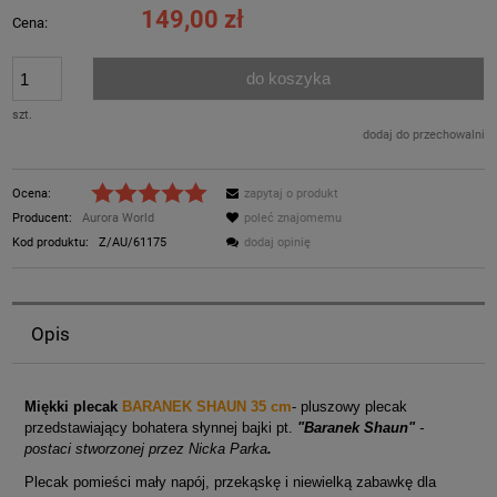
149,00 zł
Cena:
do koszyka
szt.
dodaj do przechowalni
Ocena:
zapytaj o produkt
Producent:
Aurora World
poleć znajomemu
Kod produktu:
Z/AU/61175
dodaj opinię
Opis
Miękki plecak
BARANEK SHAUN 35 cm
- pluszowy plecak
przedstawiający bohatera słynnej bajki pt.
"Baranek Shaun"
-
postaci stworzonej przez Nicka Parka
.
Plecak pomieści mały napój, przekąskę i niewielką zabawkę dla