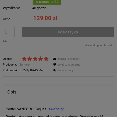
Wysyłka w:
48 godzin
129,00 zł
Cena:
do koszyka
szt.
dodaj do przechowalni
Ocena:
zapytaj o produkt
Producent:
Santoro
poleć znajomemu
Kod produktu:
Z/S/1074GJ04
dodaj opinię
Opis
Portfel
SANTORO
Gorjuss
"Curiosity"
Portfel wykonany z wysokiej jakości materiałów. Przednia część