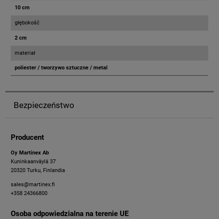
10 cm
głębokość
2 cm
materiał
poliester / tworzywo sztuczne / metal
Bezpieczeństwo
Producent
Oy Martinex Ab
Kuninkaanväylä 37
20320 Turku, Finlandia
sales@martinex.fi
+358 24366800
Osoba odpowiedzialna na terenie UE