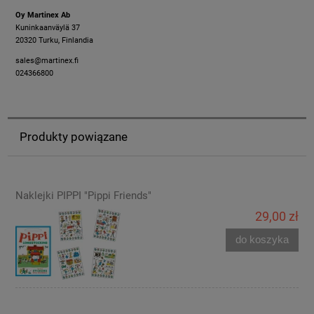
Oy Martinex Ab
Kuninkaanväylä 37
20320 Turku, Finlandia
sales@martinex.fi
024366800
Produkty powiązane
Naklejki PIPPI "Pippi Friends"
29,00 zł
do koszyka