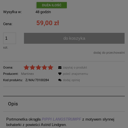
Wysyłka w:
48 godzin
59,00 zł
Cena:
do koszyka
szt.
dodaj do przechowalni
Ocena:
zapytaj o produkt
Producent:
Martinex
poleć znajomemu
Kod produktu:
Z/MA/73100284
dodaj opinię
Opis
Portmonetka okrągła
PIPPI LANGSTRUMPF
z motywem słynnej
bohaterki z powieści Astrid Lindgren.