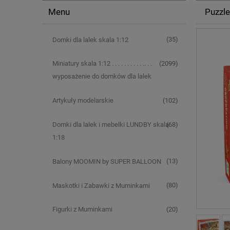
Menu
Puzzl
(35)
Domki dla lalek skala 1:12
(2099)
Miniatury skala 1:12 . . . . . . . . . . .. . .
wyposażenie do domków dla lalek
(102)
Artykuły modelarskie
(68)
Domki dla lalek i mebelki LUNDBY skala
1:18
(13)
Balony MOOMIN by SUPER BALLOON
(80)
Maskotki i Zabawki z Muminkami
(20)
Figurki z Muminkami