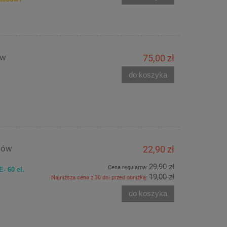
ów
75,00 zł
do koszyka
ntów
22,90 zł
29,90 zł
Cena regularna:
- 60 el.
19,00 zł
Najniższa cena z 30 dni przed obniżką:
do koszyka