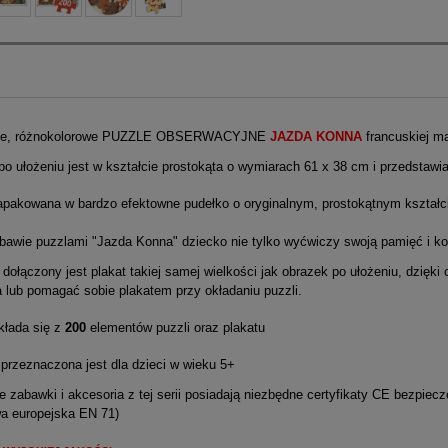
lne, różnokolorowe PUZZLE OBSERWACYJNE
JAZDA KONNA
francuskiej m
o ułożeniu jest w kształcie prostokąta o wymiarach 61 x 38 cm i przedstaw
pakowana w bardzo efektowne pudełko o oryginalnym, prostokątnym kształcie
bawie puzzlami "Jazda Konna" dziecko nie tylko wyćwiczy swoją pamięć i ko
 dołączony jest plakat takiej samej wielkości jak obrazek po ułożeniu, dzię
a lub pomagać sobie plakatem przy okładaniu puzzli.
łada się z
200
elementów puzzli oraz plakatu
przeznaczona jest dla dzieci w wieku 5+
 zabawki i akcesoria z tej serii posiadają niezbędne certyfikaty CE bezpie
wa europejska EN 71)