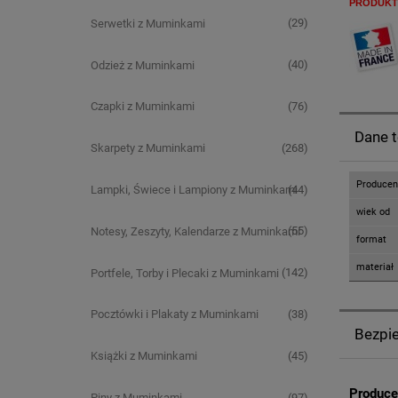
PRODUKT
(29)
Serwetki z Muminkami
(40)
Odzież z Muminkami
(76)
Czapki z Muminkami
Dane 
(268)
Skarpety z Muminkami
Producen
(44)
Lampki, Świece i Lampiony z Muminkami
wiek od
(55)
Notesy, Zeszyty, Kalendarze z Muminkami
format
materiał
(142)
Portfele, Torby i Plecaki z Muminkami
(38)
Pocztówki i Plakaty z Muminkami
Bezpi
(45)
Książki z Muminkami
Produce
(97)
Piny z Muminkami