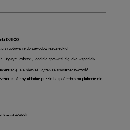
arki
DJECO
.
ia przygotowanie do zawodów jeździeckich.
 i żywym kolorze , idealnie sprawdzi się jako wspaniały
ncentrację, ale również wytrenuje spostrzegawczość.
ki czemu możemy układać puzzle bezpośrednio na plakacie dla
czeństwa zabawek