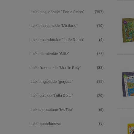
(167)
Lalki hiszpańskie " Paola Reina"
(10)
Lalki hiszpańskie "Miniland"
(4)
Lalki holenderskie "Little Dutch"
(77)
Lalki niemieckie "Götz"
(33)
Lalki francuskie "Moulin Roty"
(15)
Lalki angielskie "gorjuss"
(20)
Lalki polskie "Lullu Dolls"
(6)
Lalki szmaciane "MeToo"
(5)
Lalki porcelanowe