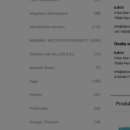
DJECO
3 Rue Des 
(38)
Magnesy z Muminkami
75006 Pari
info@djec
(112)
Muminkowe różności
+33 14354
(1635)
MUMINKI- WSZYSTKIE PRODUKTY
Osoba o
DJECO
(11)
Szklane kulki BILLIES & Co.
3 Rue Des 
75006 Pari
(7)
Baranek Shaun
info@djec
014354017
(155)
Pippi
(37)
Pinokio
Produ
(25)
Frida Kahlo
(18)
Snoopy / Peanuts