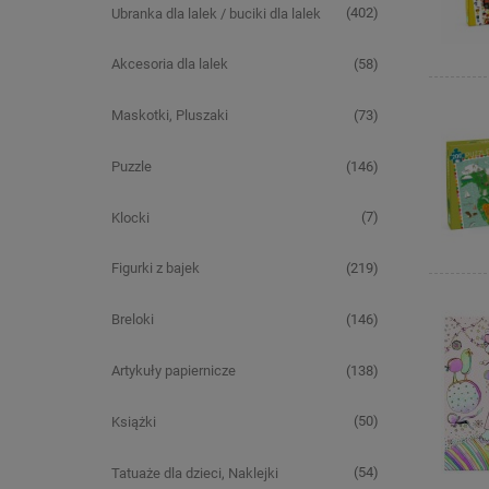
(402)
Ubranka dla lalek / buciki dla lalek
(58)
Akcesoria dla lalek
(73)
Maskotki, Pluszaki
(146)
Puzzle
(7)
Klocki
(219)
Figurki z bajek
(146)
Breloki
(138)
Artykuły papiernicze
(50)
Książki
(54)
Tatuaże dla dzieci, Naklejki