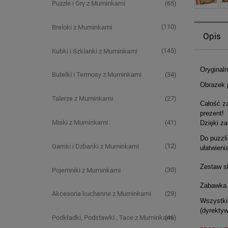
(65)
Puzzle i Gry z Muminkami
(110)
Breloki z Muminkami
Opis
(145)
Kubki i Szklanki z Muminkami
Orygina
(34)
Butelki i Termosy z Muminkami
Obrazek p
(27)
Talerze z Muminkami
Całość za
prezent!
(41)
Miski z Muminkami
Dzięki za
Do puzzli
(12)
Garnki i Dzbanki z Muminkami
ułatwieni
Zestaw sk
(30)
Pojemniki z Muminkami
Zabawka 
(29)
Akcesoria kuchenne z Muminkami
Wszystkie
(dyrekty
(46)
Podkładki, Podstawki , Tace z Muminkami