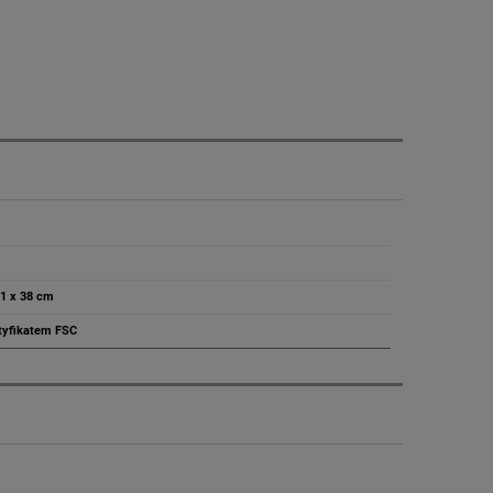
61 x 38 cm
rtyfikatem FSC