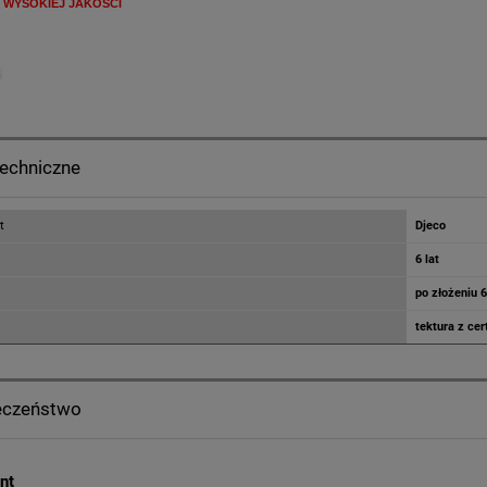
 WYSOKIEJ JAKOŚCI
techniczne
t
Djeco
6 lat
po złożeniu 
tektura z ce
eczeństwo
nt