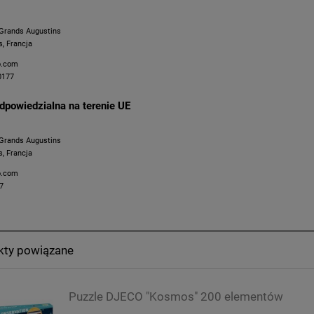
Grands Augustins
s, Francja
o.com
0177
dpowiedzialna na terenie UE
Grands Augustins
s, Francja
o.com
7
kty powiązane
Puzzle DJECO "Kosmos" 200 elementów