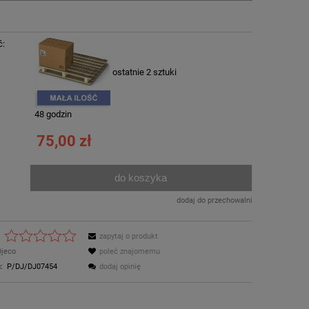
ć:
ostatnie 2 sztuki
:
48 godzin
75,00 zł
do koszyka
.
dodaj do przechowalni
zapytaj o produkt
Djeco
poleć znajomemu
:
P/DJ/DJ07454
dodaj opinię