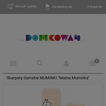
Koszyk:
(pusty)
Zaloguj się
Zarejestruj się
Skarpety damskie MUMINKI "Mama Muminka"