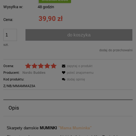
Wysyłka w:
48 godzin
39,90 zł
Cena:
do koszyka
szt.
dodaj do przechowalni
Ocena:
zapytaj o produkt
Producent:
Nordic Buddies
poleć znajomemu
Kod produktu:
dodaj opinię
Z/NB/MMAMMA23A
Opis
Skarpety damskie
MUMINKI
"Mama Muminka"