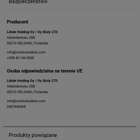
Bezpieczeństwo
Producent
​Lähde Holding Oy / Oy Bisly LTD
Itälahdenkatu 20B
00210 HELSINKI, Finlandia
info@nordicbuddies.com
+358 40 744 0568
Osoba odpowiedzialna na terenie UE
​Lähde Holding Oy / Oy Bisly LTD
Itälahdenkatu 20B
00210 HELSINKI, Finlandia
info@nordicbuddies.com
0407440568
Produkty powiązane