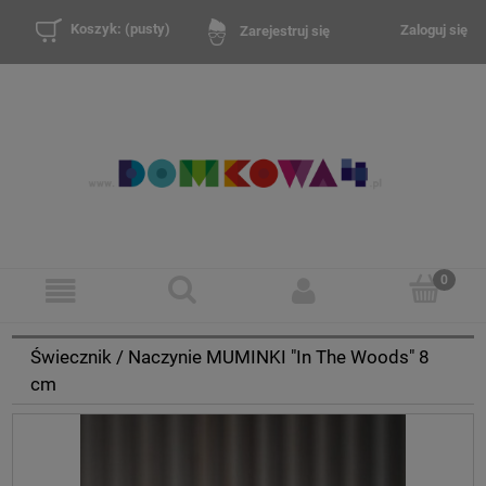
Koszyk:
(pusty)
Zaloguj się
Zarejestruj się
Świecznik / Naczynie MUMINKI "In The Woods" 8
cm