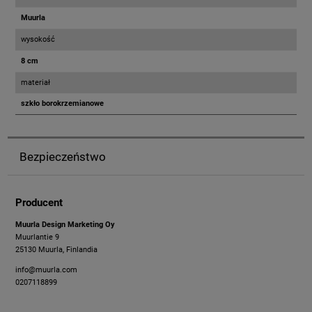
Muurla
wysokość
8 cm
materiał
szkło borokrzemianowe
Bezpieczeństwo
Producent
Muurla Design Marketing Oy
Muurlantie 9
25130 Muurla, Finlandia
info@muurla.com
0207118899