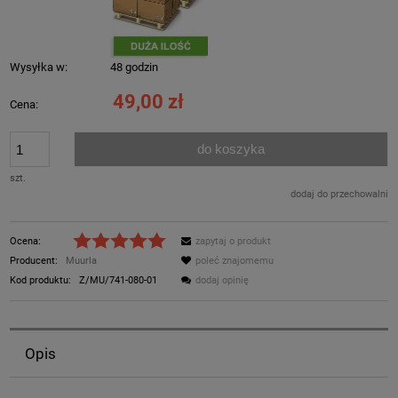
Wysyłka w:
48 godzin
49,00 zł
Cena:
do koszyka
szt.
dodaj do przechowalni
Ocena:
zapytaj o produkt
Producent:
Muurla
poleć znajomemu
Kod produktu:
Z/MU/741-080-01
dodaj opinię
Opis