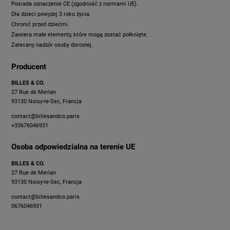
Posiada oznaczenie CE (zgodność z normami UE).
Dla dzieci powyżej 3 roku życia.
Chronić przed dziećmi.
Zawiera małe elementy, które mogą zostać połknięte.
Zalecany nadzór osoby dorosłej.
Producent
BILLES & CO.
27 Rue de Merlan
93130 Noisy-le-Sec, Francja
contact@billesandco.paris
+33676046931
Osoba odpowiedzialna na terenie UE
BILLES & CO.
27 Rue de Merlan
93130 Noisy-le-Sec, Francja
contact@billesandco.paris
0676046931