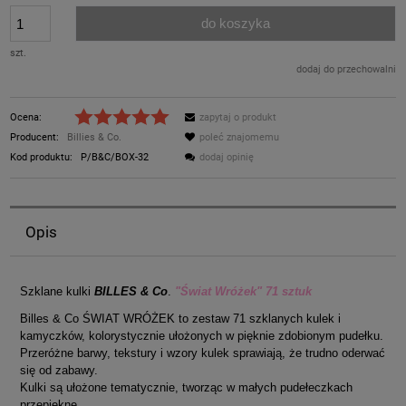
do koszyka
szt.
dodaj do przechowalni
Ocena:
zapytaj o produkt
Producent:
Billies & Co.
poleć znajomemu
Kod produktu:
P/B&C/BOX-32
dodaj opinię
Opis
Szklane kulki
BILLES & Co
.
"Świat Wróżek" 71
sztuk
Billes & Co ŚWIAT WRÓŻEK to zestaw 71 szklanych kulek i
kamyczków, kolorystycznie ułożonych w pięknie zdobionym pudełku.
Przeróżne barwy, tekstury i wzory kulek sprawiają, że trudno oderwać
się od zabawy.
Kulki są ułożone tematycznie, tworząc w małych pudełeczkach
przepiękne .