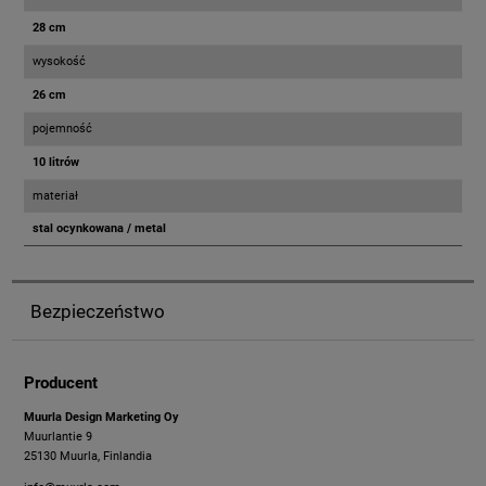
28 cm
wysokość
26 cm
pojemność
10 litrów
materiał
stal ocynkowana / metal
Bezpieczeństwo
Producent
Muurla Design Marketing Oy
Muurlantie 9
25130 Muurla, Finlandia