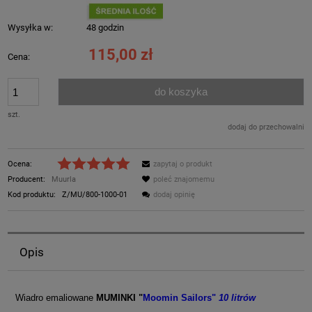
Wysyłka w:
48 godzin
115,00 zł
Cena:
do koszyka
szt.
dodaj do przechowalni
Ocena:
zapytaj o produkt
Producent:
Muurla
poleć znajomemu
Kod produktu:
Z/MU/800-1000-01
dodaj opinię
Opis
Wiadro emaliowane
MUMINKI
"
Moomin Sailors"
10 litrów