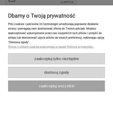
Dbamy o Twoją prywatność
wyślij
Pliki cookies i pokrewne im technologie umożliwiają poprawne działanie
strony i pomagają nam dostosować ofertę do Twoich potrzeb. Możesz
zaakceptować wykorzystanie przez nas wszystkich tych plików i przejść do
sklepu lub dostosować użycie plików do swoich preferencji, wybierając opcję
Informacje
"Dostosuj zgody".
Więcej o plikach cookies przeczytasz w naszej Polityce prywatności.
Pomoc
zaakceptuj tylko niezbędne
Moje konto
dostosuj zgody
Zakupy
zaakceptuj wszystkie
Polecamy
pokaż pełną wersję strony
Sklep internetowy Shoper.pl