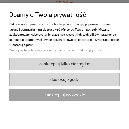
25,00 zł
Dbamy o Twoją prywatność
do koszyka
Pliki cookies i pokrewne im technologie umożliwiają poprawne działanie
strony i pomagają nam dostosować ofertę do Twoich potrzeb. Możesz
zaakceptować wykorzystanie przez nas wszystkich tych plików i przejść do
sklepu lub dostosować użycie plików do swoich preferencji, wybierając opcję
"Dostosuj zgody".
Więcej o plikach cookies przeczytasz w naszej Polityce prywatności.
zaakceptuj tylko niezbędne
dostosuj zgody
zaakceptuj wszystkie
Jajka w koszyku