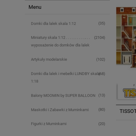
Menu
(35)
Domki dla lalek skala 1:12
(2104)
Miniatury skala 1:12 . . . . . . . . . . .. . .
wyposażenie do domków dla lalek
(102)
Artykuły modelarskie
(68)
Domki dla lalek i mebelki LUNDBY skala
1:18
(13)
Balony MOOMIN by SUPER BALLOON
(80)
Maskotki i Zabawki z Muminkami
TISSOTO
(20)
Figurki z Muminkami