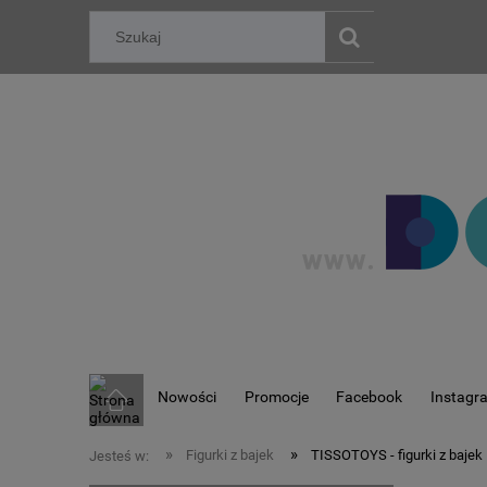
Nowości
Promocje
Facebook
Instagr
»
»
Figurki z bajek
TISSOTOYS - figurki z bajek
Jesteś w: