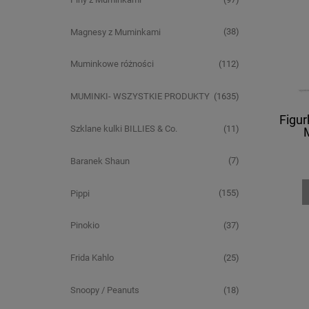
(38)
Magnesy z Muminkami
(112)
Muminkowe różności
(1635)
MUMINKI- WSZYSTKIE PRODUKTY
Figu
(11)
Szklane kulki BILLIES & Co.
(7)
Baranek Shaun
(155)
Pippi
(37)
Pinokio
(25)
Frida Kahlo
(18)
Snoopy / Peanuts