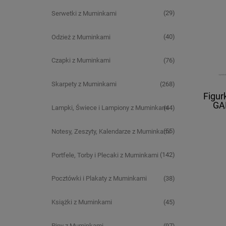
(29)
Serwetki z Muminkami
(40)
Odzież z Muminkami
(76)
Czapki z Muminkami
(268)
Skarpety z Muminkami
Figur
GĄ
(44)
Lampki, Świece i Lampiony z Muminkami
(55)
Notesy, Zeszyty, Kalendarze z Muminkami
(142)
Portfele, Torby i Plecaki z Muminkami
(38)
Pocztówki i Plakaty z Muminkami
(45)
Książki z Muminkami
(97)
Piny z Muminkami