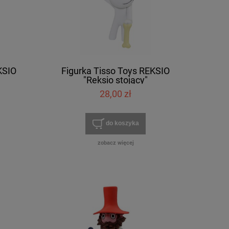
KSIO
Figurka Tisso Toys REKSIO
"Reksio stojący"
28,00 zł
do koszyka
zobacz więcej