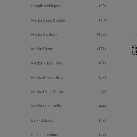
(20)
Poppik wyklejanki
(18)
Marka Sass & Belle
(109)
Marka Santoro
Fi
(171)
Marka Djeco
U
(81)
Marka Tisso Toys
(57)
Marka Moulin Roty
(7)
Marka Little Dutch
(44)
Marka Lullu Dolls
(48)
Lalki Bobasy
(59)
Lalki szmaciane