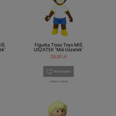
MIŚ
Figurka Tisso Toys MIŚ
ek"
USZATEK "Miś Uszatek"
28,00 zł
do koszyka
zobacz więcej