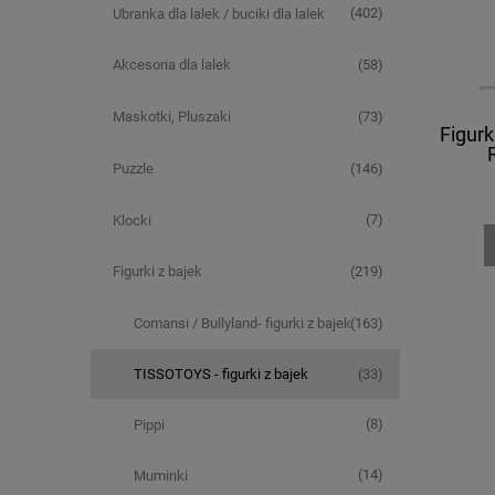
(402)
Ubranka dla lalek / buciki dla lalek
(58)
Akcesoria dla lalek
(73)
Maskotki, Pluszaki
Figur
(146)
Puzzle
(7)
Klocki
(219)
Figurki z bajek
(163)
Comansi / Bullyland- figurki z bajek
(33)
TISSOTOYS - figurki z bajek
(8)
Pippi
(14)
Muminki