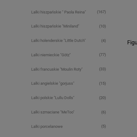
(167)
Lalki hiszpańskie " Paola Reina"
(10)
Lalki hiszpańskie "Miniland"
(4)
Lalki holenderskie "Little Dutch"
Fig
(77)
Lalki niemieckie "Götz"
(33)
Lalki francuskie "Moulin Roty"
(15)
Lalki angielskie "gorjuss"
(20)
Lalki polskie "Lullu Dolls"
(6)
Lalki szmaciane "MeToo"
(5)
Lalki porcelanowe