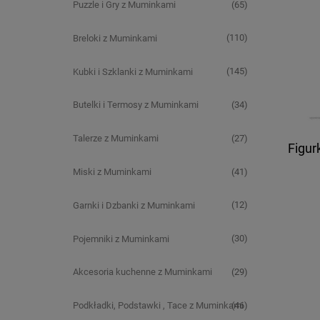
(65)
Puzzle i Gry z Muminkami
(110)
Breloki z Muminkami
(145)
Kubki i Szklanki z Muminkami
(34)
Butelki i Termosy z Muminkami
(27)
Talerze z Muminkami
Figur
(41)
Miski z Muminkami
(12)
Garnki i Dzbanki z Muminkami
(30)
Pojemniki z Muminkami
(29)
Akcesoria kuchenne z Muminkami
(46)
Podkładki, Podstawki , Tace z Muminkami