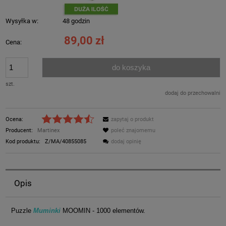
Wysyłka w:
48 godzin
89,00 zł
Cena:
do koszyka
szt.
dodaj do przechowalni
Ocena:
zapytaj o produkt
Producent:
Martinex
poleć znajomemu
Kod produktu:
Z/MA/40855085
dodaj opinię
Opis
Puzzle
Muminki
MOOMIN - 1000 elementów.