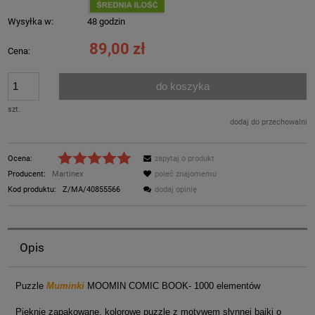
Wysyłka w:
48 godzin
89,00 zł
Cena:
do koszyka
szt.
dodaj do przechowalni
Ocena:
zapytaj o produkt
Producent:
Martinex
poleć znajomemu
Kod produktu:
Z/MA/40855566
dodaj opinię
Opis
Puzzle
Muminki
MOOMIN COMIC BOOK- 1000 elementów
Pięknie zapakowane, kolorowe puzzle z motywem słynnej bajki o