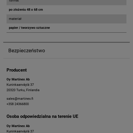
format
po złożeniu 48 x 68 cm
materiał
papier / tworzywo sztuczne
Bezpieczeństwo
Producent
Oy Martinex Ab
Kuninkaanväylä 37
20320 Turku, Finlandia
sales@martinex.fi
+358 24366800
Osoba odpowiedzialna na terenie UE
Oy Martinex Ab
Kuninkaanväylä 37