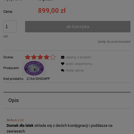
899,00 zł
Cena:
do koszyka
szt.
dodaj do przechowalni
Ocena:
zapytaj o produkt
poleć znajomemu
Producent:
dodaj opinię
Kod produktu:
Z/SA/DH024PP
Opis
SKALA 1:12
Domek dla lalek
składa się z dwóch kondygnacji i poddasza na
zawiasach.