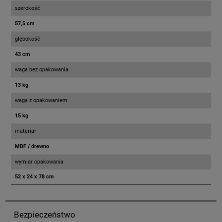
szerokość
57,5 cm
głębokość
43 cm
waga bez opakowania
13 kg
waga z opakowaniem
15 kg
materiał
MDF / drewno
wymiar opakowania
52 x 24 x 78 cm
Bezpieczeństwo