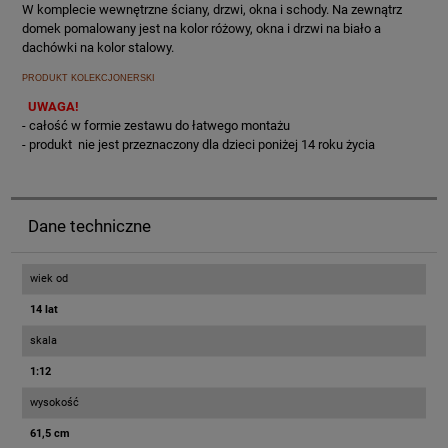
W komplecie wewnętrzne ściany, drzwi, okna i schody. Na zewnątrz
domek pomalowany jest na kolor różowy, okna i drzwi na biało a
dachówki na kolor stalowy.
PRODUKT KOLEKCJONERSKI
UWAGA!
- całość w formie zestawu do łatwego montażu
-
produkt nie jest przeznaczony dla dzieci poniżej 14 roku życia
Dane techniczne
wiek od
14 lat
skala
1:12
wysokość
61,5 cm