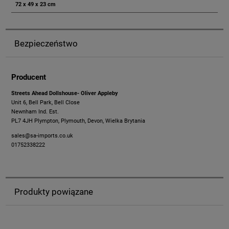
72 x 49 x 23 cm
Bezpieczeństwo
Producent
Streets Ahead Dollshouse- Oliver Appleby
Unit 6, Bell Park, Bell Close
Newnham Ind. Est.
PL7 4JH Plympton, Plymouth, Devon, Wielka Brytania
sales@sa-imports.co.uk
01752338222
Produkty powiązane