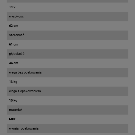
1:12
wysokość
62 cm
szerokość
61 cm
głębokość
44 cm
waga bez opakowania
13 kg
waga z opakowaniem
15 kg
materiał
MDF
wymiar opakowania