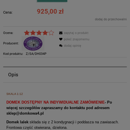
925,00 zł
Cena:
dodaj do przechowalni
Ocena:
zapytaj o produkt
poleć znajomemu
Producent:
dodaj opinię
Kod produktu:
Z/SA/DH034P
Opis
SKALA 1:12
DOMEK DOSTĘPNY NA INDYWIDUALNE ZAMÓWIENIE
- Po
więcej szczegółów zapraszamy do kontaktu pod adresem
sklep@domkowa4.pl
Domek lalek
składa się z 2 kondygnacji i poddasza na zawiasach.
Frontowa część otwierana, dzielona.