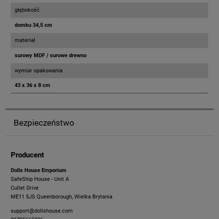
głębokość
domku 34,5 cm
materiał
surowy MDF / surowe drewno
wymiar opakowania
43 x 36 x 8 cm
Bezpieczeństwo
Producent
Dolls House Emporium
SafeShip House - Unit A
Cullet Drive
ME11 5JS Queenborough, Wielka Brytania
support@dollshouse.com