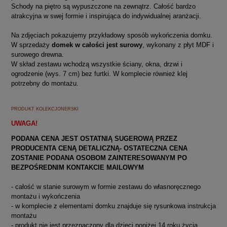
Schody na piętro są wypuszczone na zewnątrz. Całość bardzo
atrakcyjna w swej formie i inspirująca do indywidualnej aranżacji.
Na zdjęciach pokazujemy przykładowy sposób wykończenia domku.
W sprzedaży
domek w całości jest surowy
, wykonany z płyt MDF i
surowego drewna.
W skład zestawu wchodzą wszystkie ściany
, okna, drzwi i
ogrodzenie (wys. 7 cm) bez furtki. W komplecie również klej
potrzebny do montażu.
PRODUKT KOLEKCJONERSKI
UWAGA!
PODANA CENA JEST OSTATNIĄ SUGEROWĄ PRZEZ
PRODUCENTA CENĄ DETALICZNĄ- OSTATECZNA CENA
ZOSTANIE PODANA OSOBOM ZAINTERESOWANYM PO
BEZPOŚREDNIM KONTAKCIE MAILOWYM
- całość w stanie surowym w formie zestawu do własnoręcznego
montażu i wykończenia
- w komplecie z elementami domku znajduje się rysunkowa instrukcja
montażu
- produkt nie jest przeznaczony dla dzieci poniżej 14 roku życia