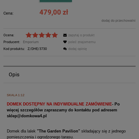
479,00 zł
Cena:
dodaj do przechowalni
Ocena:
zapytaj o produkt
Producent:
Emporium
poleć znajomemu
Kod produktu:
Z/DHE/3730
dodaj opinię
Opis
SKALA 1:12
DOMEK DOSTĘPNY NA INDYWIDUALNE ZAMÓWIENIE
- Po
więcej szczegółów zapraszamy do kontaktu pod adresem
sklep@domkowa4.pl
Domek dla lalek
"The Garden Pavilion"
składający się z jednego
pomieszczenia i ogrodzonego tarasu.