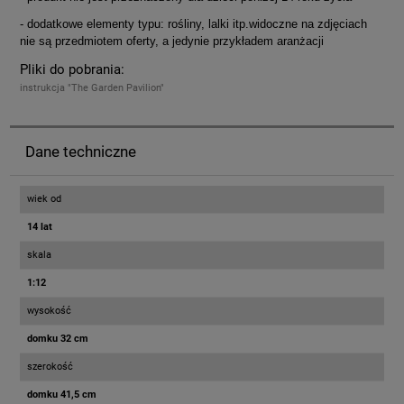
- dodatkowe elementy typu: rośliny, lalki itp.widoczne na zdjęciach
nie są przedmiotem oferty, a jedynie przykładem aranżacji
Pliki do pobrania:
instrukcja "The Garden Pavilion"
Dane techniczne
wiek od
14 lat
skala
1:12
wysokość
domku 32 cm
szerokość
domku 41,5 cm