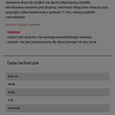
otwierane drzwi do srodka i na dachu zdejmowany świetlik.
Miniaturowa oranżeria jest złożona, natomiast dołączone imitacje szyb,
przycięte z plexi bezbarwnej o grubości 1 mm, należy przykleić
samodzielnie.
PRODUKT KOLEKCJONERSKI
UWAGA!
- całość jest złożona i nie wymaga samodzielnego montażu
-
produkt nie jest przeznaczony dla dzieci poniżej 14 roku życia
Dane techniczne
wiek od
14 lat
skala
1:12
wysokość