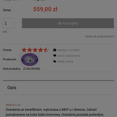
559,00 zł
Cena:
do koszyka
szt.
dodaj do przechowalni
Ocena:
zapytaj o produkt
poleć znajomemu
Producent:
dodaj opinię
Kod produktu:
Z/SA/DH530
Opis
SKALA 1:12
Oranżeria ze świetlikiem, wykonana z MDF-u i drewna. Całość
pomalowana na kolor biało-kremowy. Oranżeria posiada podwójne,