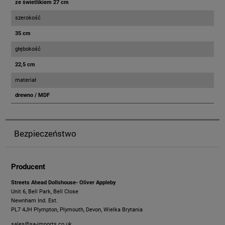
ze świetlikiem 27 cm
szerokość
35 cm
głębokość
22,5 cm
materiał
drewno / MDF
Bezpieczeństwo
Producent
Streets Ahead Dollshouse- Oliver Appleby
Unit 6, Bell Park, Bell Close
Newnham Ind. Est.
PL7 4JH Plympton, Plymouth, Devon, Wielka Brytania
sales@sa-imports.co.uk