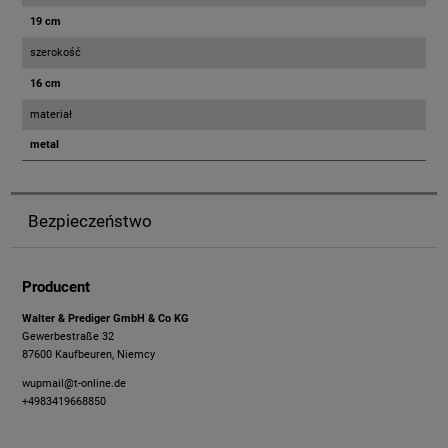
19 cm
szerokość
16 cm
materiał
metal
Bezpieczeństwo
Producent
Walter & Prediger GmbH & Co KG
Gewerbestraße 32
87600 Kaufbeuren, Niemcy
wupmail@t-online.de
+4983419668850