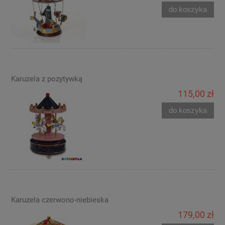
do koszyka
Karuzela z pozytywką
115,00 zł
do koszyka
Karuzela czerwono-niebieska
179,00 zł