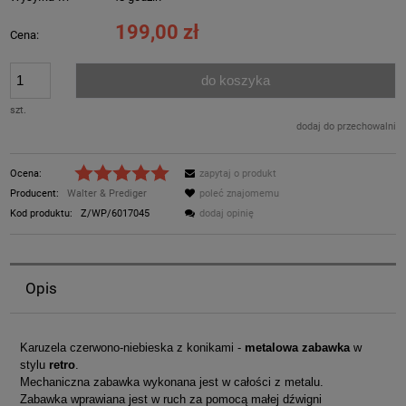
199,00 zł
Cena:
do koszyka
szt.
dodaj do przechowalni
Ocena:
zapytaj o produkt
Producent:
Walter & Prediger
poleć znajomemu
Kod produktu:
Z/WP/6017045
dodaj opinię
Opis
Karuzela czerwono-niebieska z konikami -
metalowa zabawka
w
stylu
retro
.
Mechaniczna zabawka wykonana jest w całości z metalu.
Zabawka wprawiana jest w ruch za pomocą małej dźwigni