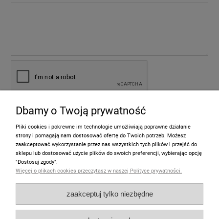
Dbamy o Twoją prywatność
wyślij
Pliki cookies i pokrewne im technologie umożliwiają poprawne działanie
strony i pomagają nam dostosować ofertę do Twoich potrzeb. Możesz
zaakceptować wykorzystanie przez nas wszystkich tych plików i przejść do
sklepu lub dostosować użycie plików do swoich preferencji, wybierając opcję
Informacje
"Dostosuj zgody".
Więcej o plikach cookies przeczytasz w naszej Polityce prywatności.
Pomoc
zaakceptuj tylko niezbędne
Moje konto