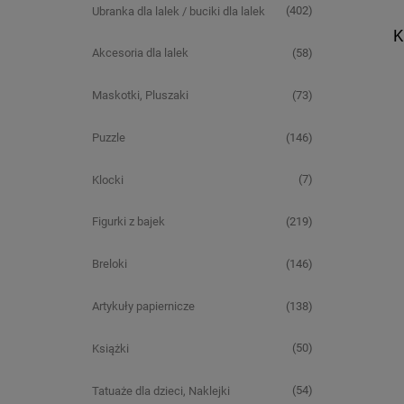
(402)
Ubranka dla lalek / buciki dla lalek
K
(58)
Akcesoria dla lalek
(73)
Maskotki, Pluszaki
(146)
Puzzle
(7)
Klocki
(219)
Figurki z bajek
(146)
Breloki
(138)
Artykuły papiernicze
(50)
Książki
(54)
Tatuaże dla dzieci, Naklejki