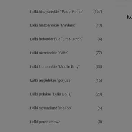
(167)
Lalki hiszpańskie " Paola Reina"
Ka
(10)
Lalki hiszpańskie "Miniland"
(4)
Lalki holenderskie "Little Dutch"
(77)
Lalki niemieckie "Götz"
(33)
Lalki francuskie "Moulin Roty"
(15)
Lalki angielskie "gorjuss"
(20)
Lalki polskie "Lullu Dolls"
(6)
Lalki szmaciane "MeToo"
(5)
Lalki porcelanowe