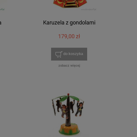
a
Karuzela z gondolami
179,00 zł
do koszyka
zobacz więcej