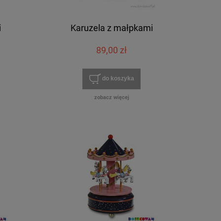
i
Karuzela z małpkami
89,00 zł
do koszyka
zobacz więcej