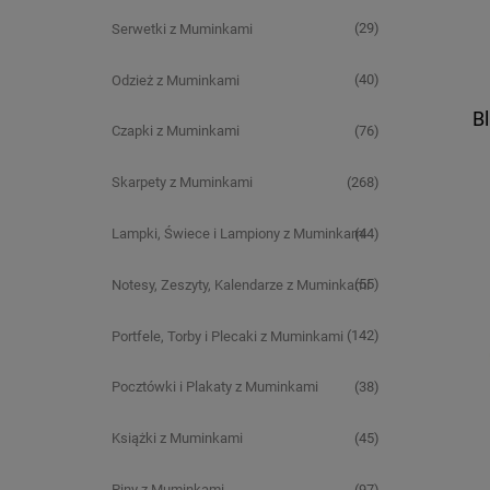
(29)
Serwetki z Muminkami
(40)
Odzież z Muminkami
B
(76)
Czapki z Muminkami
(268)
Skarpety z Muminkami
(44)
Lampki, Świece i Lampiony z Muminkami
(55)
Notesy, Zeszyty, Kalendarze z Muminkami
(142)
Portfele, Torby i Plecaki z Muminkami
(38)
Pocztówki i Plakaty z Muminkami
(45)
Książki z Muminkami
(97)
Piny z Muminkami