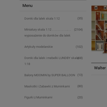
Menu
(35)
Domki dla lalek skala 1:12
(2104)
Miniatury skala 1:12 . . . . . . . . . . .. . .
wyposażenie do domków dla lalek
(102)
Artykuły modelarskie
(68)
Domki dla lalek i mebelki LUNDBY skala
1:18
Walter
(13)
Balony MOOMIN by SUPER BALLOON
(80)
Maskotki i Zabawki z Muminkami
(20)
Figurki z Muminkami