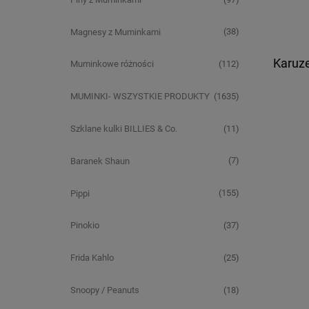
(38)
Magnesy z Muminkami
Karuze
(112)
Muminkowe różności
(1635)
MUMINKI- WSZYSTKIE PRODUKTY
(11)
Szklane kulki BILLIES & Co.
(7)
Baranek Shaun
(155)
Pippi
(37)
Pinokio
(25)
Frida Kahlo
(18)
Snoopy / Peanuts