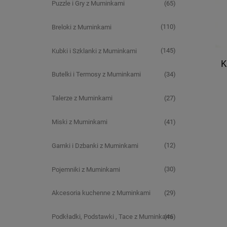
(65)
Puzzle i Gry z Muminkami
(110)
Breloki z Muminkami
(145)
Kubki i Szklanki z Muminkami
K
(34)
Butelki i Termosy z Muminkami
(27)
Talerze z Muminkami
(41)
Miski z Muminkami
(12)
Garnki i Dzbanki z Muminkami
(30)
Pojemniki z Muminkami
(29)
Akcesoria kuchenne z Muminkami
(46)
Podkładki, Podstawki , Tace z Muminkami