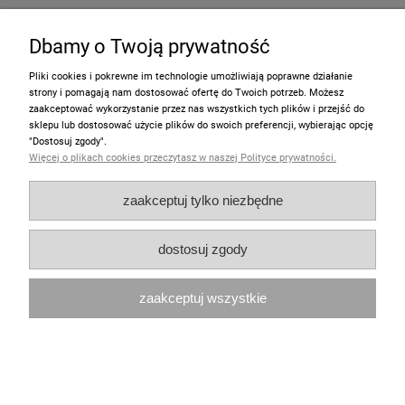
Moje konto
Dbamy o Twoją prywatność
Pliki cookies i pokrewne im technologie umożliwiają poprawne działanie
Zakupy
strony i pomagają nam dostosować ofertę do Twoich potrzeb. Możesz
zaakceptować wykorzystanie przez nas wszystkich tych plików i przejść do
Polecamy
sklepu lub dostosować użycie plików do swoich preferencji, wybierając opcję
"Dostosuj zgody".
Więcej o plikach cookies przeczytasz w naszej Polityce prywatności.
pokaż pełną wersję strony
zaakceptuj tylko niezbędne
Sklep internetowy Shoper.pl
dostosuj zgody
zaakceptuj wszystkie