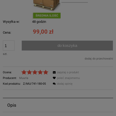
..................................
Wysyłka w:
48 godzin
99,00 zł
Cena:
do koszyka
szt.
dodaj do przechowalni
Ocena:
zapytaj o produkt
Producent:
Muurla
poleć znajomemu
Kod produktu:
Z/MU/741-180-05
dodaj opinię
Opis