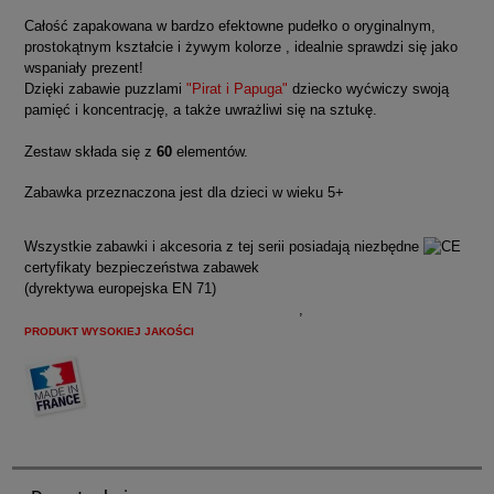
Całość zapakowana w bardzo efektowne pudełko o oryginalnym,
prostokątnym kształcie i żywym kolorze , idealnie sprawdzi się jako
wspaniały prezent!
Dzięki zabawie puzzlami
"Pirat i Papuga"
dziecko wyćwiczy swoją
pamięć i koncentrację, a także uwrażliwi się na sztukę.
Zestaw składa się z
60
elementów.
Zabawka przeznaczona jest dla dzieci w wieku 5+
Wszystkie zabawki i akcesoria z tej serii posiadają niezbędne
certyfikaty bezpieczeństwa zabawek
(dyrektywa europejska EN 71)
moulin roty, lalki moulin
roty, lalka szmaciana moulin ro
ty
, d
jeco,
,
puzzle djeco
PRODUKT WYSOKIEJ JAKOŚCI