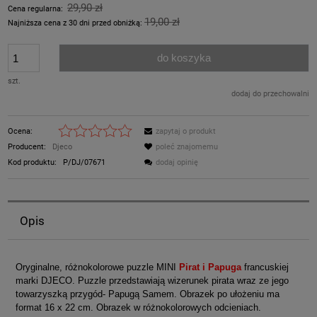
29,90 zł
Cena regularna:
19,00 zł
Najniższa cena z 30 dni przed obniżką:
do koszyka
szt.
dodaj do przechowalni
Ocena:
zapytaj o produkt
Producent:
Djeco
poleć znajomemu
Kod produktu:
P/DJ/07671
dodaj opinię
Opis
Oryginalne, różnokolorowe puzzle MINI
Pirat i Papuga
francuskiej
marki DJECO. Puzzle przedstawiają wizerunek pirata wraz ze jego
towarzyszką przygód- Papugą Samem. Obrazek po ułożeniu ma
format 16 x 22 cm. Obrazek w różnokolorowych odcieniach.