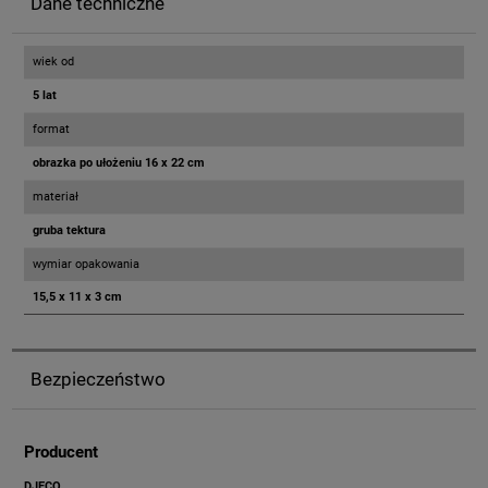
Dane techniczne
wiek od
5 lat
format
obrazka po ułożeniu 16 x 22 cm
materiał
gruba tektura
wymiar opakowania
15,5 x 11 x 3 cm
Bezpieczeństwo
Producent
DJECO