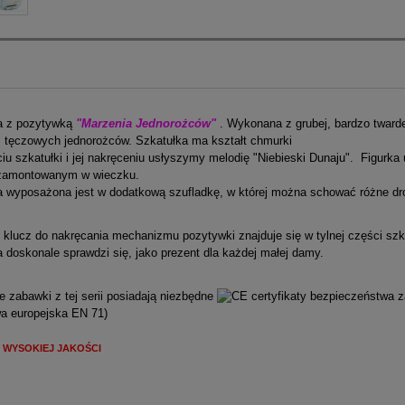
a z pozytywką
"Marzenia Jednorożców"
. Wykonana z grubej, bardzo twarde
tęczowych jednorożców. Szkatułka ma kształt chmurki
iu szkatułki i jej nakręceniu usłyszymy melodię "Niebieski Dunaju". Figurka
 zamontowanym w wieczku.
a wyposażona jest w dodatkową szufladkę, w której można schować różne dro
klucz do nakręcania mechanizmu pozytywki znajduje się w tylnej części szk
 doskonale sprawdzi się, jako prezent dla każdej małej damy.
 zabawki z tej serii posiadają niezbędne
certyfikaty bezpieczeństwa
wa europejska EN 71)
DJECO, SZKATUŁKA, SZKATUŁKA Z POZ
 WYSOKIEJ JAKOŚCI