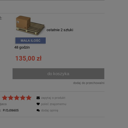
ć:
ostatnie 2 sztuki
:
48 godzin
135,00 zł
do koszyka
.
dodaj do przechowalni
zapytaj o produkt
Djeco
poleć znajomemu
:
P/DJ06605
dodaj opinię