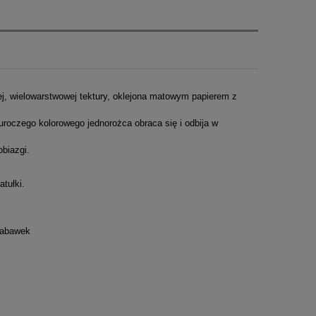
j, wielowarstwowej tektury, oklejona matowym papierem z
 uroczego kolorowego jednorożca obraca się i odbija w
biazgi.
atułki.
 zabawek
YTYWKĄ, LITTLE BIG ROOM