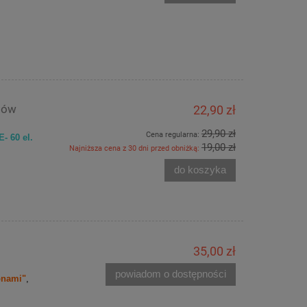
ntów
22,90 zł
29,90 zł
Cena regularna:
- 60 el.
19,00 zł
Najniższa cena z 30 dni przed obniżką:
do koszyka
35,00 zł
powiadom o dostępności
onami"
,