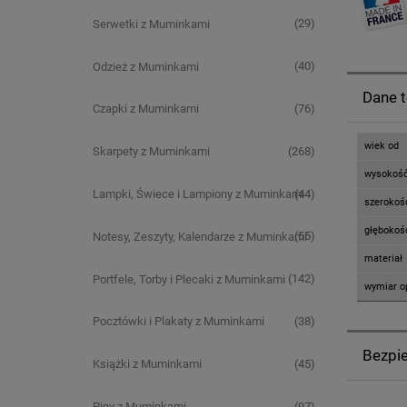
(29)
Serwetki z Muminkami
(40)
Odzież z Muminkami
Dane 
(76)
Czapki z Muminkami
wiek od
(268)
Skarpety z Muminkami
wysokoś
(44)
Lampki, Świece i Lampiony z Muminkami
szerokoś
głębokoś
(55)
Notesy, Zeszyty, Kalendarze z Muminkami
materiał
(142)
Portfele, Torby i Plecaki z Muminkami
wymiar o
(38)
Pocztówki i Plakaty z Muminkami
Bezpi
(45)
Książki z Muminkami
(97)
Piny z Muminkami