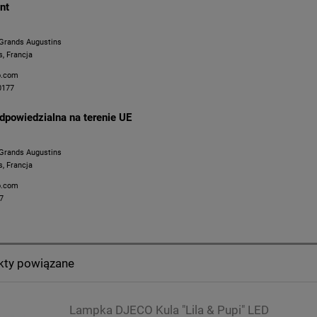
nt
Grands Augustins
s, Francja
o.com
0177
dpowiedzialna na terenie UE
Grands Augustins
s, Francja
o.com
7
kty powiązane
Lampka DJECO Kula "Lila & Pupi" LED