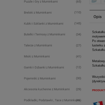
(65)
Puzzle i Gry z Muminkami
(110)
Breloki z Muminkami
Opis
(145)
Kubki i Szklanki z Muminkami
Szkatułk
(34)
Butelki i Termosy z Muminkami
motywem 
Po otwarc
lusterku
(27)
Talerze z Muminkami
Szkatułk
(41)
Miski z Muminkami
Metalowy 
Szkatułka
(12)
Garnki i Dzbanki z Muminkami
Wszystkie
(30)
Pojemniki z Muminkami
(dyrekty
(29)
Akcesoria kuchenne z Muminkami
PRODUKT
(46)
Podkładki, Podstawki , Tace z Muminkami