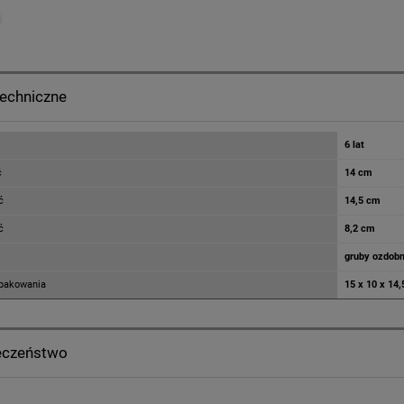
techniczne
6 lat
ć
14 cm
ć
14,5 cm
ć
8,2 cm
gruby ozdobn
pakowania
15 x 10 x 14
eczeństwo