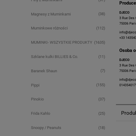
Produce
DJECO
(38)
Magnesy z Muminkami
3 Rue Des 
75006 Pari
(112)
Muminkowe różności
info@djec
+33 14354
(1635)
MUMINKI- WSZYSTKIE PRODUKTY
Osoba o
(11)
Szklane kulki BILLIES & Co.
DJECO
3 Rue Des 
(7)
Baranek Shaun
75006 Pari
info@djec
(155)
Pippi
014354017
(37)
Pinokio
Produ
(25)
Frida Kahlo
(18)
Snoopy / Peanuts