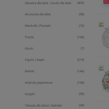
(402)
Ubranka dla lalek / buciki dla lalek
(58)
Akcesoria dla lalek
(73)
Maskotki, Pluszaki
(146)
Puzzle
(7)
Klocki
(219)
Figurki z bajek
(146)
Breloki
(138)
Artykuły papiernicze
(50)
Książki
(54)
Tatuaże dla dzieci, Naklejki