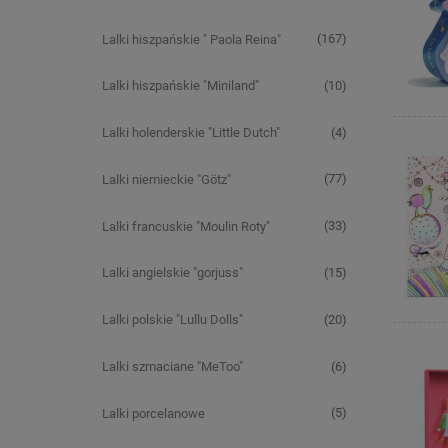
(167)
Lalki hiszpańskie " Paola Reina"
(10)
Lalki hiszpańskie "Miniland"
(4)
Lalki holenderskie "Little Dutch"
(77)
Lalki niemieckie "Götz"
(33)
Lalki francuskie "Moulin Roty"
(15)
Lalki angielskie "gorjuss"
(20)
Lalki polskie "Lullu Dolls"
(6)
Lalki szmaciane "MeToo"
(5)
Lalki porcelanowe