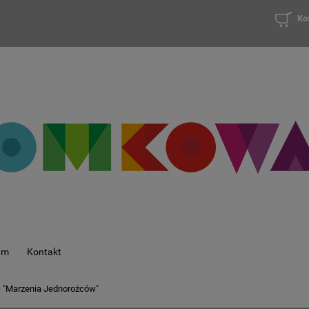
Ko
am
Kontakt
 "Marzenia Jednorożców"