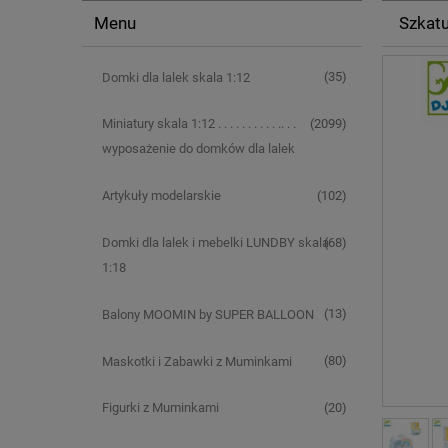
Menu
Szkat
(35)
Domki dla lalek skala 1:12
(2099)
Miniatury skala 1:12 . . . . . . . . . . .. . .
wyposażenie do domków dla lalek
(102)
Artykuły modelarskie
(68)
Domki dla lalek i mebelki LUNDBY skala
1:18
(13)
Balony MOOMIN by SUPER BALLOON
(80)
Maskotki i Zabawki z Muminkami
(20)
Figurki z Muminkami