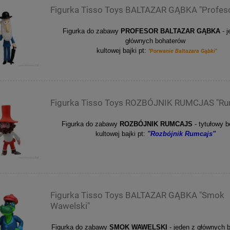
Figurka Tisso Toys BALTAZAR GĄBKA "Profes
Figurka do zabawy
PROFESOR BALTAZAR GĄBKA
- 
głównych bohaterów
kultowej bajki pt:
"Porwanie Baltazara Gąbki"
Figurka Tisso Toys ROZBÓJNIK RUMCJAS "Ru
Figurka do zabawy
ROZBÓJNIK RUMCAJS
- tytułowy 
kultowej bajki pt:
"Rozbójnik Rumcajs"
Figurka Tisso Toys BALTAZAR GĄBKA "Smok
Wawelski"
Figurka do zabawy
SMOK WAWELSKI
- jeden z głównych