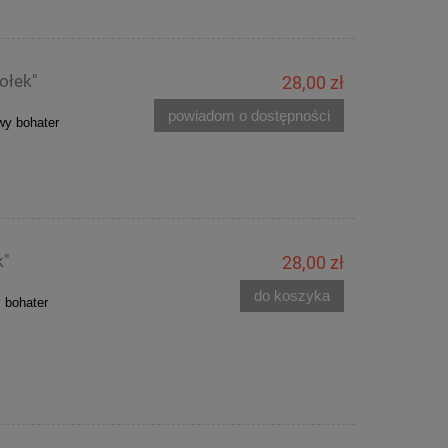
ołek"
28,00 zł
powiadom o dostępności
owy bohater
k"
28,00 zł
do koszyka
y bohater