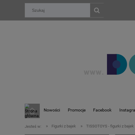
Nowości
Promocje
Facebook
Instagr
»
»
Figurki z bajek
TISSOTOYS - figurki z bajek
Jesteś w: