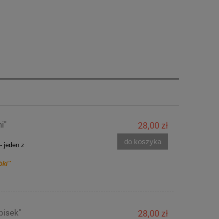
i"
28,00 zł
do koszyka
J
- jeden z
bki"
pisek"
28,00 zł