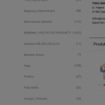
TISSO IND
ul. Hagera
(38)
Magnesy z Muminkami
41-800 Zab
office@tis
(112)
Muminkowe różności
502241951
(1637)
MUMINKI- WSZYSTKIE PRODUKTY
Produ
(11)
Szklane kulki BILLIES & Co.
(7)
Baranek Shaun
(155)
Pippi
(37)
Pinokio
(25)
Frida Kahlo
(18)
Snoopy / Peanuts