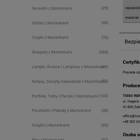
(29)
Serwetki z Muminkami
wysokoś
materiał
(40)
Odzież z Muminkami
(76)
Czapki z Muminkami
Bezpi
(268)
Skarpety z Muminkami
Certyfi
(45)
Lampki, Świece i Lampiony z Muminkami
Posiada oz
(55)
Notesy, Zeszyty, Kalendarze z Muminkami
Produce
(143)
Portfele, Torby i Plecaki z Muminkami
TISSO IND
ul. Hagera
41-800 Zab
(38)
Pocztówki i Plakaty z Muminkami
office@tis
+48 502 24
(45)
Książki z Muminkami
Osoba o
(97)
Piny z Muminkami