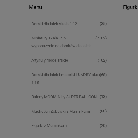
Menu
Figurk
(35)
Domki dla lalek skala 1:12
(2102)
Miniatury skala 1:12 . . . . . . . . . . .. . .
wyposażenie do domków dla lalek
(102)
Artykuły modelarskie
(68)
Domki dla lalek i mebelki LUNDBY skala
1:18
(13)
Balony MOOMIN by SUPER BALLOON
(80)
Maskotki i Zabawki z Muminkami
(20)
Figurki z Muminkami