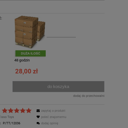
ć:
..................................
:
48 godzin
28,00 zł
do koszyka
.
dodaj do przechowalni
zapytaj o produkt
Tisso Toys
poleć znajomemu
:
P/TT/12036
dodaj opinię