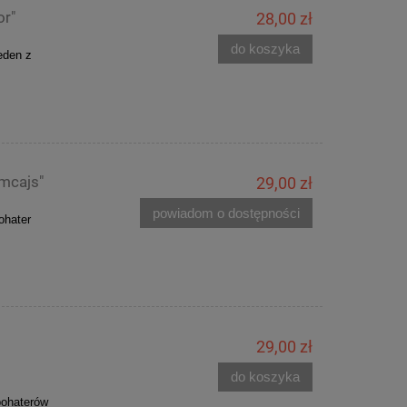
or"
28,00 zł
do koszyka
jeden z
mcajs"
29,00 zł
powiadom o dostępności
bohater
29,00 zł
do koszyka
 bohaterów