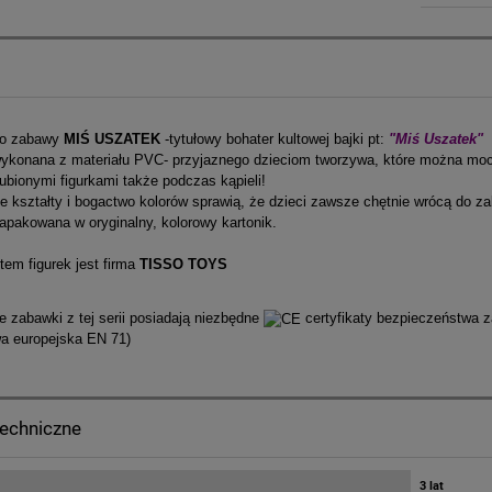
do zabawy
MIŚ USZATEK
-tytułowy bohater kultowej bajki pt:
"Miś Uszatek"
wykonana z materiału PVC- przyjaznego dzieciom tworzywa, które można mocz
ubionymi figurkami także podczas kąpieli!
e kształty i bogactwo kolorów sprawią, że dzieci zawsze chętnie wrócą do 
apakowana w oryginalny, kolorowy kartonik.
em figurek jest firma
TISSO TOYS
 zabawki z tej serii posiadają niezbędne
certyfikaty bezpieczeństwa
wa europejska EN 71)
techniczne
3 lat