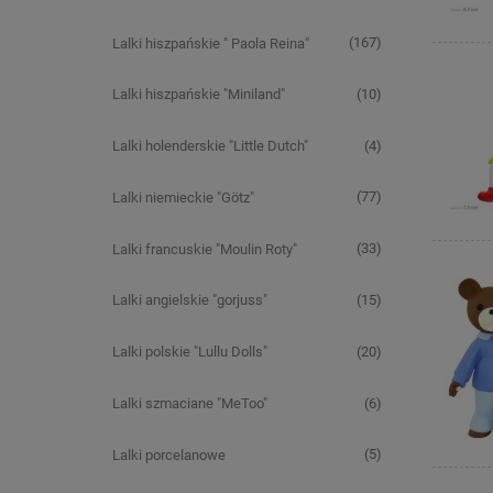
(167)
Lalki hiszpańskie " Paola Reina"
(10)
Lalki hiszpańskie "Miniland"
(4)
Lalki holenderskie "Little Dutch"
(77)
Lalki niemieckie "Götz"
(33)
Lalki francuskie "Moulin Roty"
(15)
Lalki angielskie "gorjuss"
(20)
Lalki polskie "Lullu Dolls"
(6)
Lalki szmaciane "MeToo"
(5)
Lalki porcelanowe