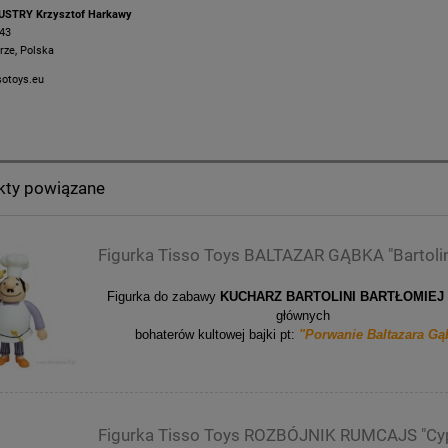
USTRY Krzysztof Harkawy
 43
rze, Polska
sotoys.eu
kty powiązane
Figurka Tisso Toys BALTAZAR GĄBKA "Bartolin
Figurka do zabawy
KUCHARZ BARTOLINI BARTŁOMIE
głównych
bohaterów kultowej bajki pt:
"Porwanie Baltazara Gą
Figurka Tisso Toys ROZBÓJNIK RUMCAJS "Cy