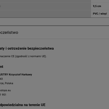
ć
9,5 cm
PVC / winyl
eczeństwo
katy i ostrzeżenie bezpieczeństwa
naczenie CE (zgodność z normami UE).
nt
USTRY Krzysztof Harkawy
 43
rze, Polska
sotoys.eu
1 951
dpowiedzialna na terenie UE