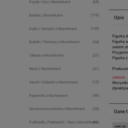
(65)
Puzzle i Gry z Muminkami
(110)
Breloki z Muminkami
Opis
(145)
Kubki i Szklanki z Muminkami
Figurka 
Figurka 
(34)
Butelki i Termosy z Muminkami
swoimi ul
Przyjemn
(27)
Talerze z Muminkami
Figurka z
(41)
Miski z Muminkami
Producent
UWAGA!
(12)
Garnki i Dzbanki z Muminkami
Wszystkie
(dyrekty
(30)
Pojemniki z Muminkami
(29)
Akcesoria kuchenne z Muminkami
Dane 
(46)
Podkładki, Podstawki , Tace z Muminkami
wiek od