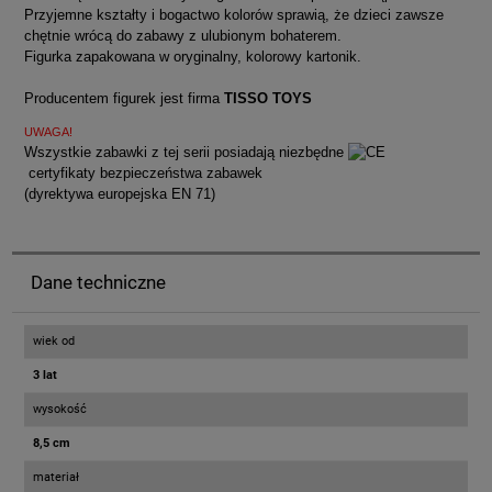
Przyjemne kształty i bogactwo kolorów sprawią, że dzieci zawsze
chętnie wrócą do zabawy z ulubionym bohaterem.
Figurka zapakowana w oryginalny, kolorowy kartonik.
Producentem figurek jest firma
TISSO TOYS
UWAGA!
Wszystkie zabawki z tej serii posiadają niezbędne
certyfikaty bezpieczeństwa zabawek
(dyrektywa europejska EN 71)
Dane techniczne
wiek od
3 lat
wysokość
8,5 cm
materiał