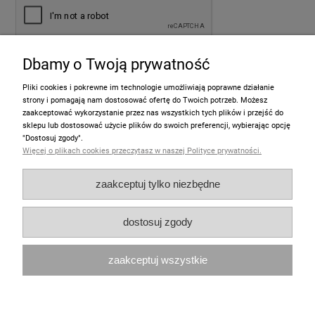
Dbamy o Twoją prywatność
wyślij
Pliki cookies i pokrewne im technologie umożliwiają poprawne działanie
strony i pomagają nam dostosować ofertę do Twoich potrzeb. Możesz
zaakceptować wykorzystanie przez nas wszystkich tych plików i przejść do
sklepu lub dostosować użycie plików do swoich preferencji, wybierając opcję
Informacje
"Dostosuj zgody".
Więcej o plikach cookies przeczytasz w naszej Polityce prywatności.
Pomoc
zaakceptuj tylko niezbędne
Moje konto
dostosuj zgody
Zakupy
zaakceptuj wszystkie
Polecamy
pokaż pełną wersję strony