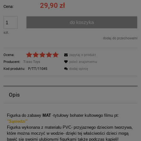
29,90 zł
Cena:
do koszyka
szt.
dodaj do przechowalni
Ocena:
zapytaj o produkt
Producent:
Tisso Toys
poleć znajomemu
Kod produktu:
P/TT/11045
dodaj opinię
Opis
Figurka do zabawy
MAT
-tytułowy bohater kultowego filmu pt:
"Sąsiedzi"
Figurka wykonana z materiału PVC- przyjaznego dzieciom tworzywa,
które można moczyć w wodzie- dzięki tej właściwości dzieci mogą
bawić się swoimi ulubionymi figurkami także podczas kąpieli!