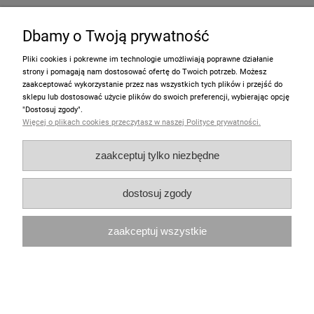
Moje konto
Dbamy o Twoją prywatność
Pliki cookies i pokrewne im technologie umożliwiają poprawne działanie
Zakupy
strony i pomagają nam dostosować ofertę do Twoich potrzeb. Możesz
zaakceptować wykorzystanie przez nas wszystkich tych plików i przejść do
Polecamy
sklepu lub dostosować użycie plików do swoich preferencji, wybierając opcję
"Dostosuj zgody".
Więcej o plikach cookies przeczytasz w naszej Polityce prywatności.
pokaż pełną wersję strony
zaakceptuj tylko niezbędne
Sklep internetowy Shoper.pl
dostosuj zgody
zaakceptuj wszystkie