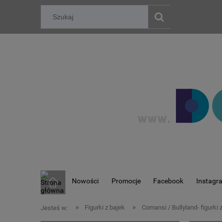
Nowości
Promocje
Facebook
Instagr
»
»
Figurki z bajek
Comansi / Bullyland- figurki 
Jesteś w: