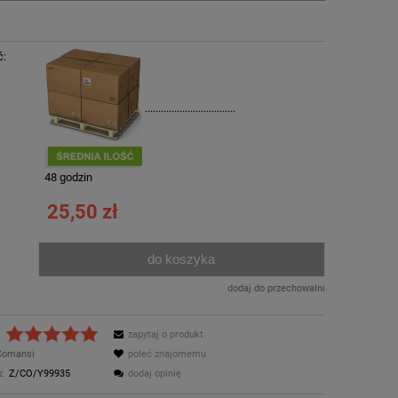
ć:
..................................
:
48 godzin
25,50 zł
do koszyka
.
dodaj do przechowalni
zapytaj o produkt
Comansi
poleć znajomemu
:
Z/CO/Y99935
dodaj opinię