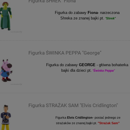
Figurka SHREK "Fiona"
Figurka do zabawy
Fiona
-
narzeczona
Shreka ze znanej bajki pt.
"Shrek"
Figurka ŚWINKA PEPPA "George"
Figurka do zabawy
GEORGE
- główna bohaterka
bajki dla dzieci pt.
"Świnka Peppa"
Figurka STRAŻAK SAM "Elvis Cridlington"
Figurka
Elvis Cridlington
- postać jednego ze
strażaków ze znanej bajki pt.
"Strażak Sam"