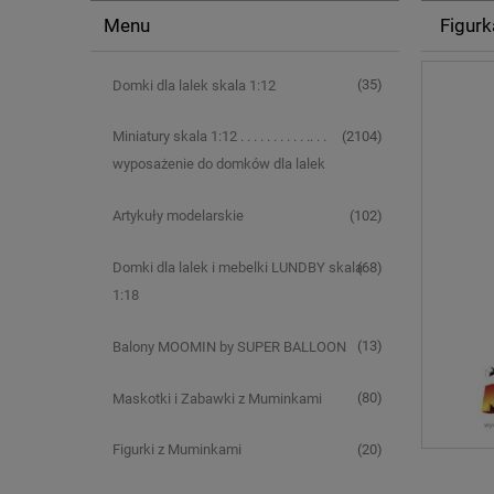
Menu
Figur
(35)
Domki dla lalek skala 1:12
(2104)
Miniatury skala 1:12 . . . . . . . . . . .. . .
wyposażenie do domków dla lalek
(102)
Artykuły modelarskie
(68)
Domki dla lalek i mebelki LUNDBY skala
1:18
(13)
Balony MOOMIN by SUPER BALLOON
(80)
Maskotki i Zabawki z Muminkami
(20)
Figurki z Muminkami