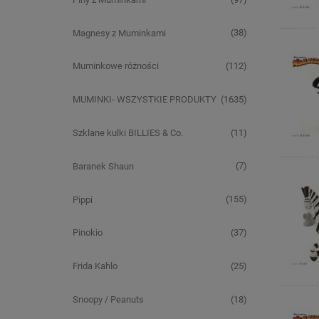
(38)
Magnesy z Muminkami
(112)
Muminkowe różności
(1635)
MUMINKI- WSZYSTKIE PRODUKTY
(11)
Szklane kulki BILLIES & Co.
(7)
Baranek Shaun
(155)
Pippi
(37)
Pinokio
(25)
Frida Kahlo
(18)
Snoopy / Peanuts