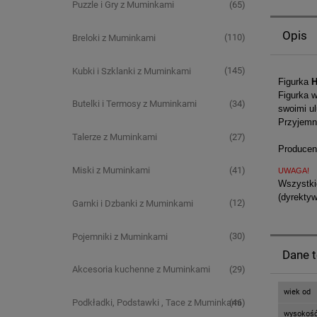
(65)
Puzzle i Gry z Muminkami
Opis
(110)
Breloki z Muminkami
(145)
Kubki i Szklanki z Muminkami
Figurka
H
Figurka 
(34)
Butelki i Termosy z Muminkami
swoimi ul
Przyjemn
(27)
Talerze z Muminkami
Producen
(41)
Miski z Muminkami
UWAGA!
Wszystkie
(dyrekty
(12)
Garnki i Dzbanki z Muminkami
(30)
Pojemniki z Muminkami
Dane 
(29)
Akcesoria kuchenne z Muminkami
wiek od
(46)
Podkładki, Podstawki , Tace z Muminkami
wysokoś