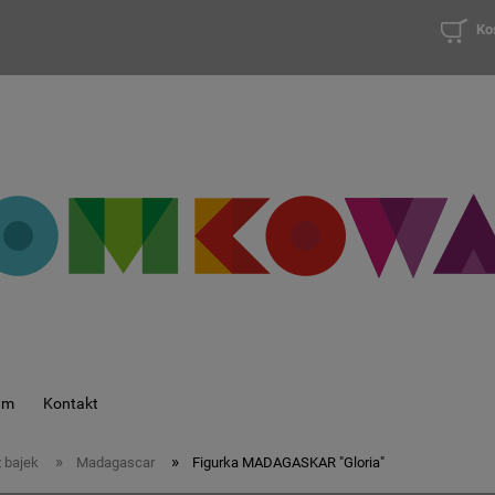
Ko
am
Kontakt
»
»
z bajek
Madagascar
Figurka MADAGASKAR "Gloria"