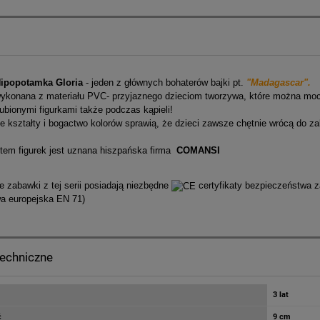
ipopotamka Gloria
- jeden z głównych bohaterów bajki pt.
"Madagascar".
wykonana z materiału PVC- przyjaznego dzieciom tworzywa, które można mocz
ubionymi figurkami także podczas kąpieli!
e kształty i bogactwo kolorów sprawią, że dzieci zawsze chętnie wrócą do 
tem figurek jest uznana hiszpańska firma
COMANSI
 zabawki z tej serii posiadają niezbędne
certyfikaty bezpieczeństwa
wa europejska EN 71)
techniczne
3 lat
ć
9 cm