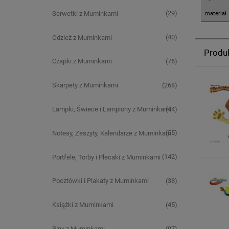
(29)
Serwetki z Muminkami
materiał
(40)
Odzież z Muminkami
Produ
(76)
Czapki z Muminkami
(268)
Skarpety z Muminkami
(44)
Lampki, Świece i Lampiony z Muminkami
(55)
Notesy, Zeszyty, Kalendarze z Muminkami
(142)
Portfele, Torby i Plecaki z Muminkami
(38)
Pocztówki i Plakaty z Muminkami
(45)
Książki z Muminkami
(97)
Piny z Muminkami