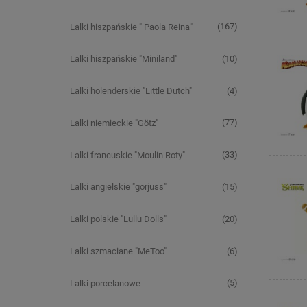
(167)
Lalki hiszpańskie " Paola Reina"
(10)
Lalki hiszpańskie "Miniland"
(4)
Lalki holenderskie "Little Dutch"
(77)
Lalki niemieckie "Götz"
(33)
Lalki francuskie "Moulin Roty"
(15)
Lalki angielskie "gorjuss"
(20)
Lalki polskie "Lullu Dolls"
(6)
Lalki szmaciane "MeToo"
(5)
Lalki porcelanowe