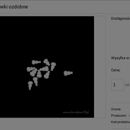
wki ozdobne
Dostępnoś
Wysyłka w
Cena:
szt
Ocena:
Producent:
Kod produktu