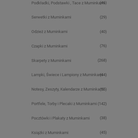
(46)
Podkładki, Podstawki , Tace z Muminkami
(29)
Serwetki z Muminkami
(40)
Odzież z Muminkami
(76)
Czapki z Muminkami
(268)
Skarpety z Muminkami
(44)
Lampki, Świece i Lampiony z Muminkami
(55)
Notesy, Zeszyty, Kalendarze z Muminkami
(142)
Portfele, Torby i Plecaki z Muminkami
(38)
Pocztówki i Plakaty z Muminkami
(45)
Książki z Muminkami