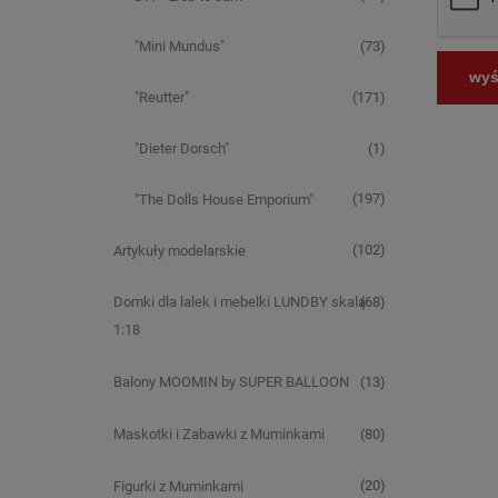
(73)
"Mini Mundus"
wyśl
(171)
"Reutter"
(1)
"Dieter Dorsch"
(197)
"The Dolls House Emporium"
(102)
Artykuły modelarskie
(68)
Domki dla lalek i mebelki LUNDBY skala
1:18
(13)
Balony MOOMIN by SUPER BALLOON
(80)
Maskotki i Zabawki z Muminkami
(20)
Figurki z Muminkami