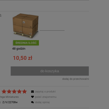
ć:
..................................
:
48 godzin
10,50 zł
do koszyka
.
dodaj do przechowalni
zapytaj o produkt
Vega Miniatures
poleć znajomemu
:
Z/V/22708w
dodaj opinię