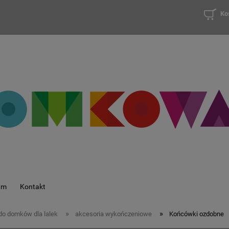
Ko
am
Kontakt
»
»
nie do domków dla lalek
akcesoria wykończeniowe
Końcówki ozdobne