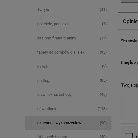
(41)
święta
Opinie
(7)
pościele, poduszki
(17)
zasłony, firany, tkaniny
Wyświetlan
(93)
tapety do domków dla lalek
Imię lub
(9)
kafelki
(85)
podłoga
Twoja op
(45)
drzwi, okna, schody
(118)
oświetlenie
(90)
akcesoria wykończeniowe
(40)
DIY - zrób to sam