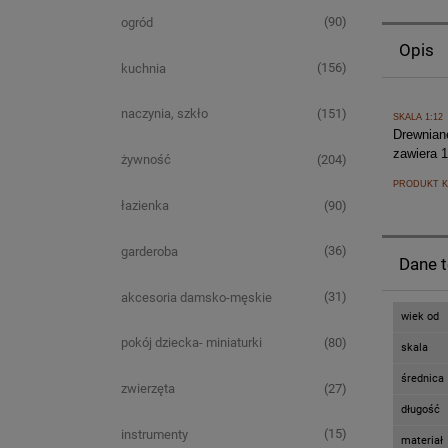
(90)
ogród
Opis
(156)
kuchnia
(151)
naczynia, szkło
SKALA 1:12
Drewnian
zawiera 1
(204)
żywność
PRODUKT K
(90)
łazienka
(36)
garderoba
Dane 
(31)
akcesoria damsko-męskie
wiek od
(80)
pokój dziecka- miniaturki
skala
średnica
(27)
zwierzęta
długość
(15)
instrumenty
materiał