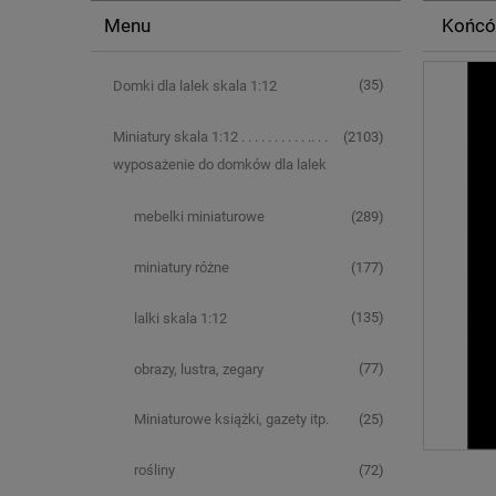
Menu
Końcó
(35)
Domki dla lalek skala 1:12
(2103)
Miniatury skala 1:12 . . . . . . . . . . .. . .
wyposażenie do domków dla lalek
(289)
mebelki miniaturowe
(177)
miniatury różne
(135)
lalki skala 1:12
(77)
obrazy, lustra, zegary
(25)
Miniaturowe książki, gazety itp.
(72)
rośliny