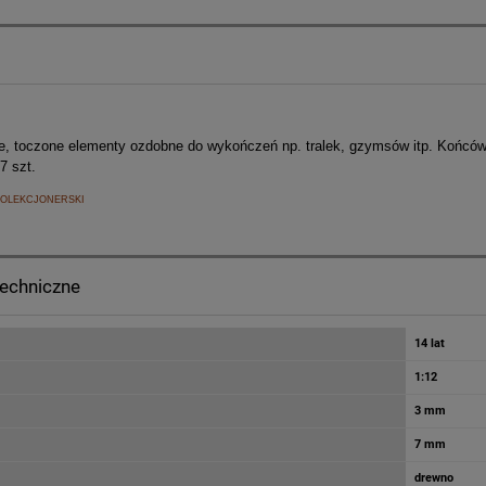
e, toczone elementy ozdobne do wykończeń np. tralek, gzymsów itp. Końcó
7 szt.
OLEKCJONERSKI
techniczne
14 lat
1:12
3 mm
7 mm
drewno