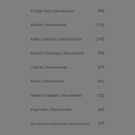
(65)
Puzzle i Gry z Muminkami
(110)
Breloki z Muminkami
(145)
Kubki i Szklanki z Muminkami
(34)
Butelki i Termosy z Muminkami
(27)
Talerze z Muminkami
(41)
Miski z Muminkami
(12)
Garnki i Dzbanki z Muminkami
(30)
Pojemniki z Muminkami
(29)
Akcesoria kuchenne z Muminkami