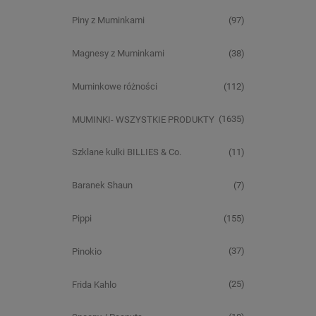
(97)
Piny z Muminkami
(38)
Magnesy z Muminkami
(112)
Muminkowe różności
(1635)
MUMINKI- WSZYSTKIE PRODUKTY
(11)
Szklane kulki BILLIES & Co.
(7)
Baranek Shaun
(155)
Pippi
(37)
Pinokio
(25)
Frida Kahlo